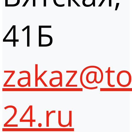
41Б
zakaz@to
24.ru