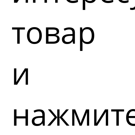
товар
и
нажмит