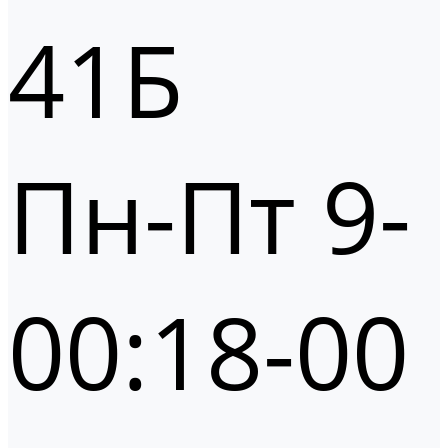
41Б
Пн-Пт 9-
00:18-00