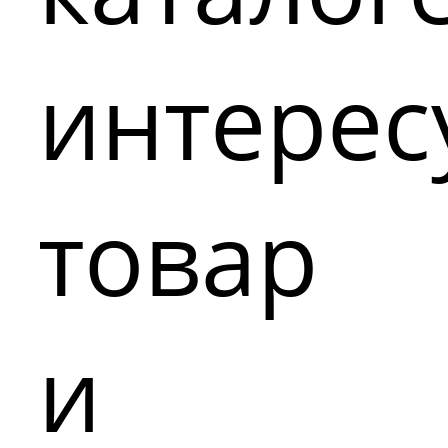
интере
товар
и