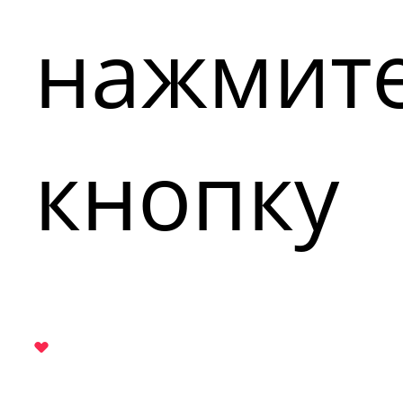
нажмит
кнопку