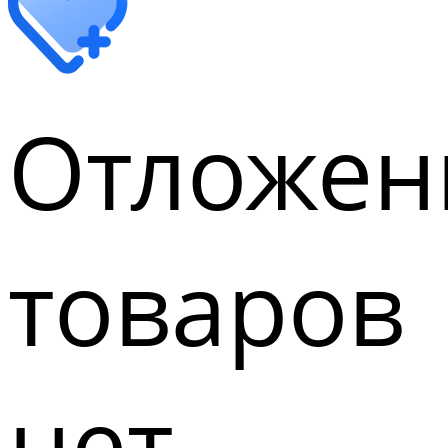
Отложен
товаров
нет