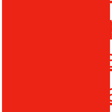
Металло
инструм
Термопл