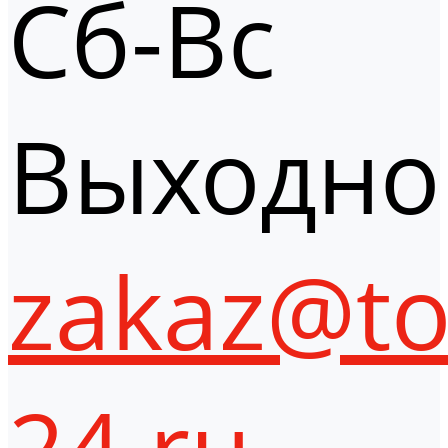
Сб-Вс
Выходно
zakaz@to
24.ru