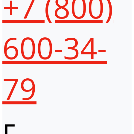
+7 (800)
600-34-
79
г.