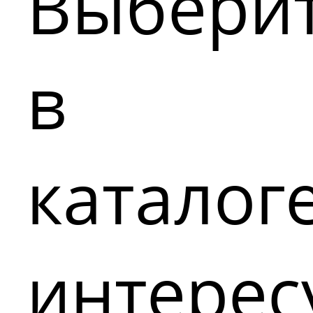
Выбери
в
каталог
интере