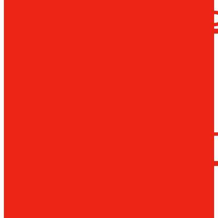
сверлил
станки
Коронча
сверла