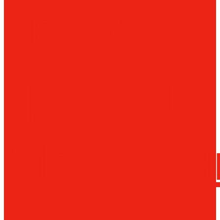
сверла
трения
Магнитн