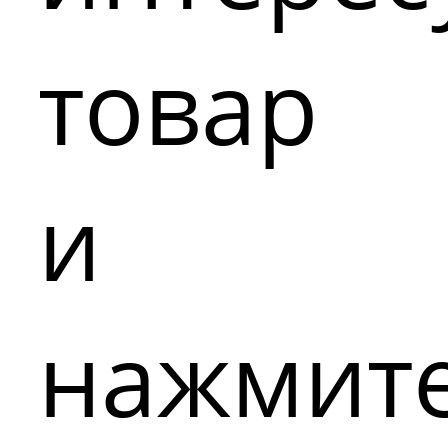
товар
и
нажмит