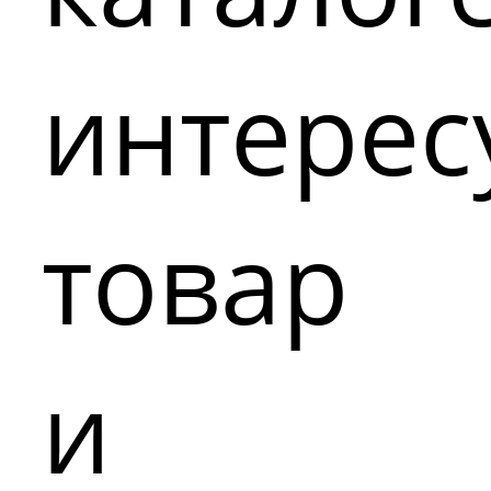
интере
товар
и