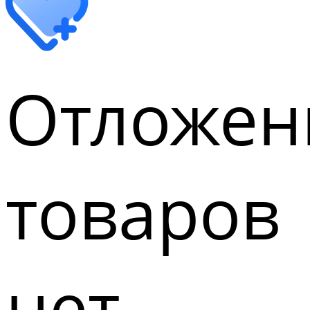
Отложен
товаров
нет