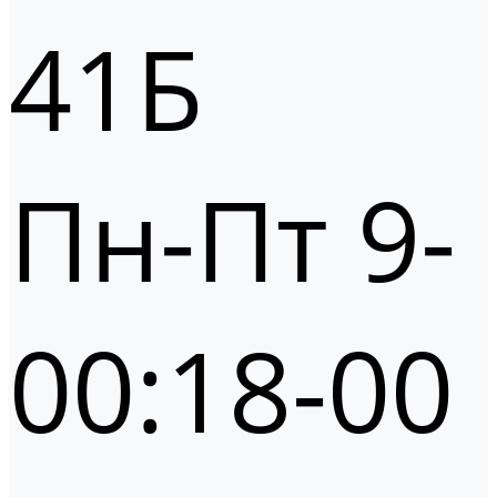
41Б
Пн-Пт 9-
00:18-00