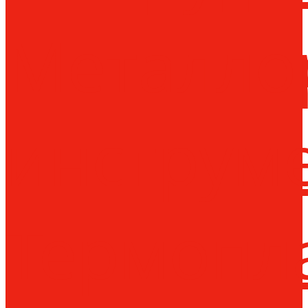
Металло
инструм
Термопл