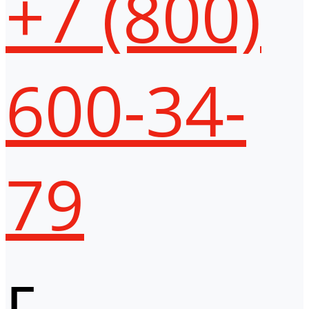
+7 (800)
600-34-
79
г.