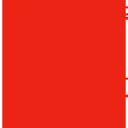
сверлил
станки
Коронча
сверла