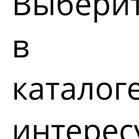
Выбери
в
каталог
интере