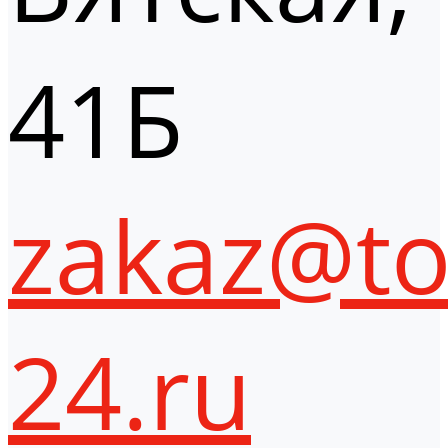
41Б
zakaz@to
24.ru