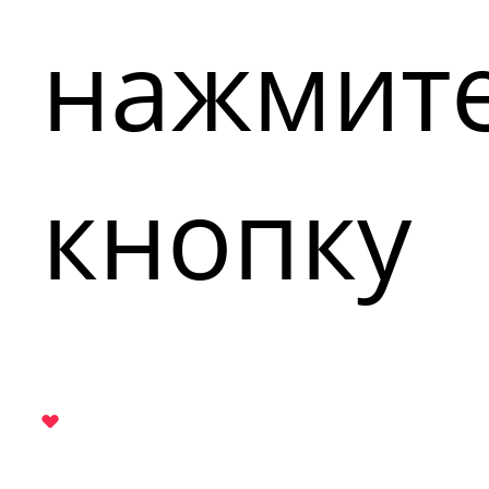
нажмит
кнопку