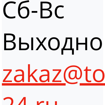
Сб-Вс
Выходно
zakaz@to
24.ru