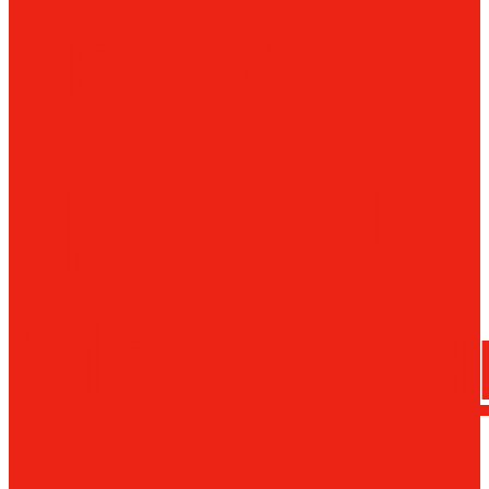
сверла
трения
Магнитн