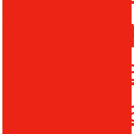
Металло
инструм
Термопл