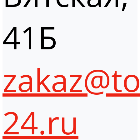
41Б
zakaz@to
24.ru