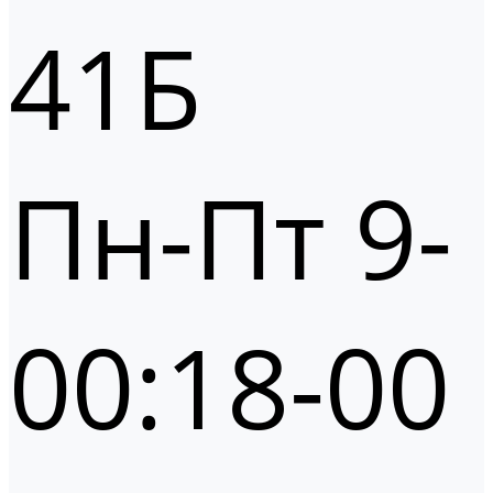
41Б
Пн-Пт 9-
00:18-00