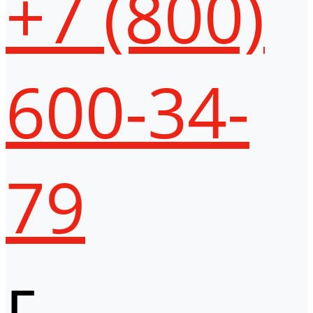
+7 (800)
600-34-
79
г.