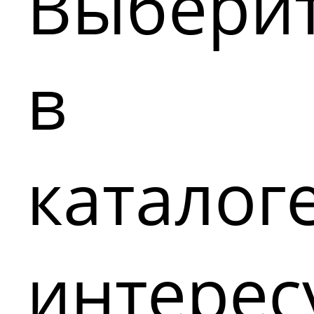
Выбери
в
каталог
интере