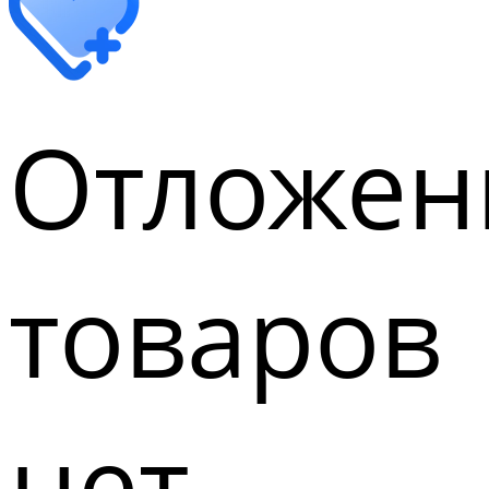
Отложен
товаров
нет