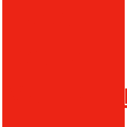
сверла
трения
Магнитн