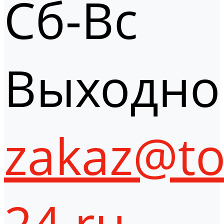
Сб-Вс
Выходно
zakaz@to
24.ru