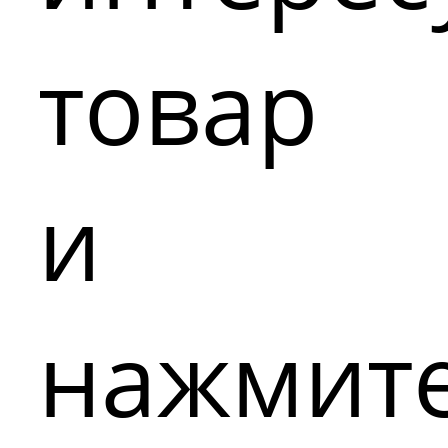
товар
и
нажмит