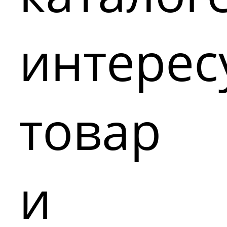
интере
товар
и