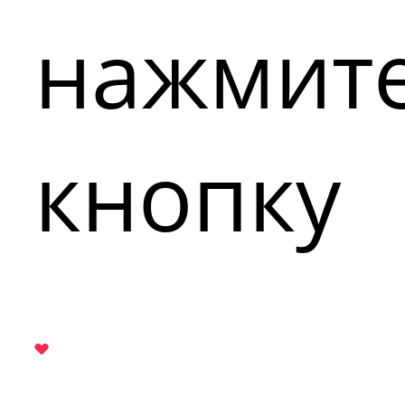
нажмит
кнопку