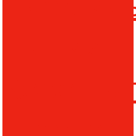
сверлил
станки
Коронча
сверла