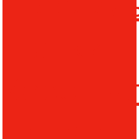
сверлил
станки
Коронча
сверла