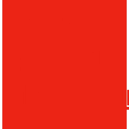
сверла
трения
Магнитн