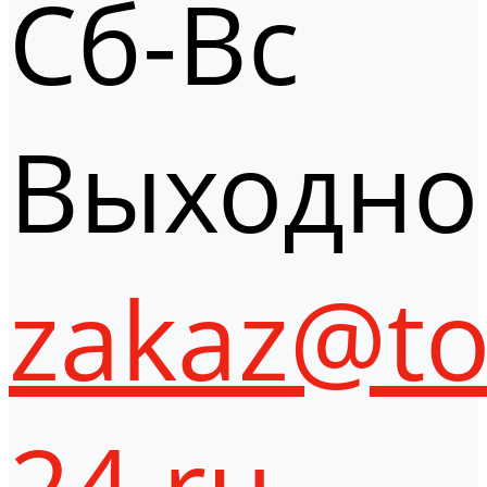
Сб-Вс
Выходно
zakaz@to
24.ru