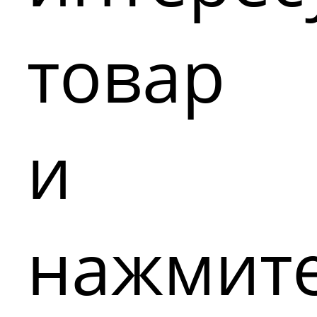
товар
и
нажмит