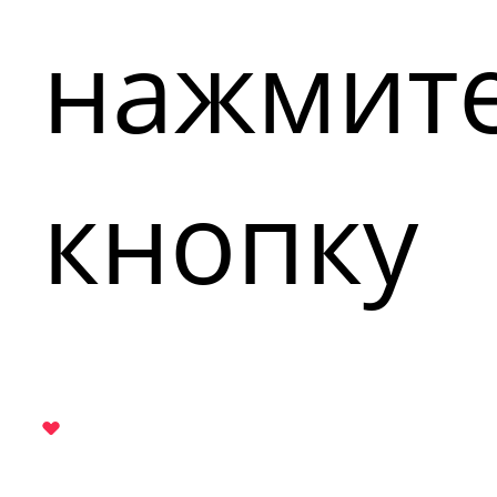
нажмит
кнопку