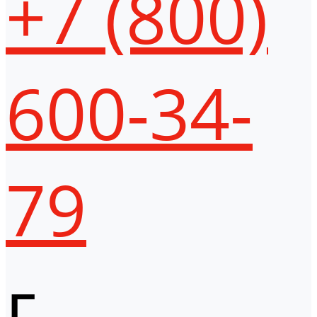
+7 (800)
600-34-
79
г.