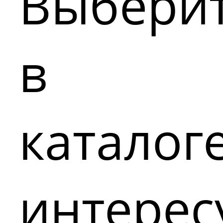
Выбери
в
каталог
интере