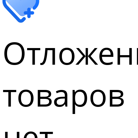
Отложен
товаров
нет