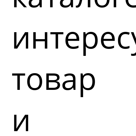
интере
товар
и