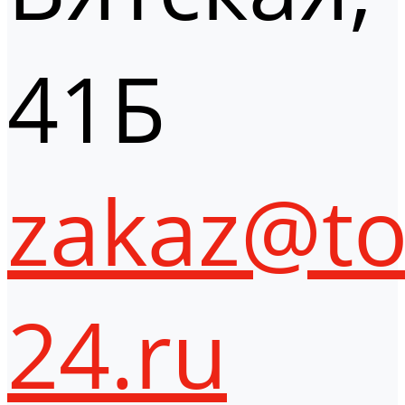
41Б
zakaz@to
24.ru