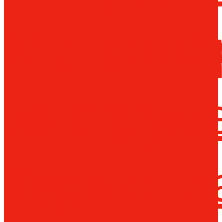
Металло
инструм
Термопл