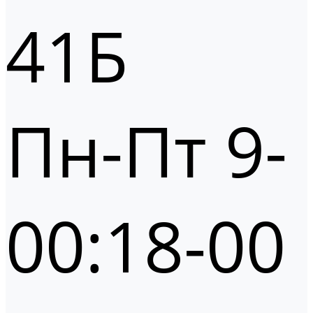
41Б
Пн-Пт 9-
00:18-00