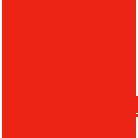
сверла
трения
Магнитн