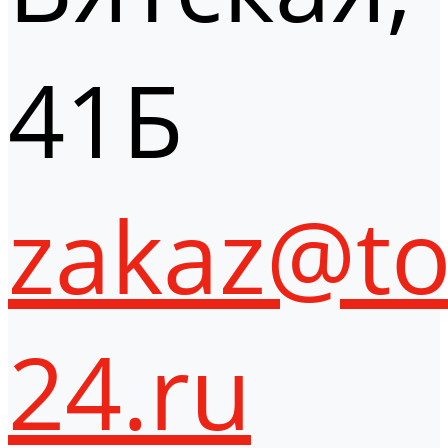
41Б
zakaz@to
24.ru