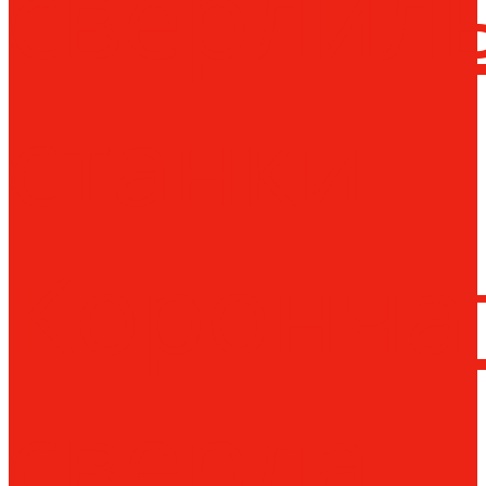
сверлил
станки
Коронча
сверла