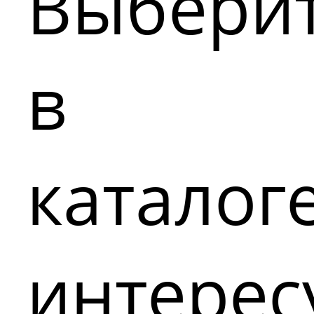
Выбери
в
каталог
интере