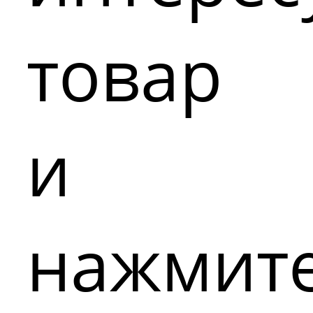
товар
и
нажмит