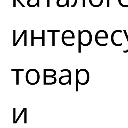
интере
товар
и