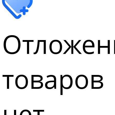
Отложен
товаров
нет