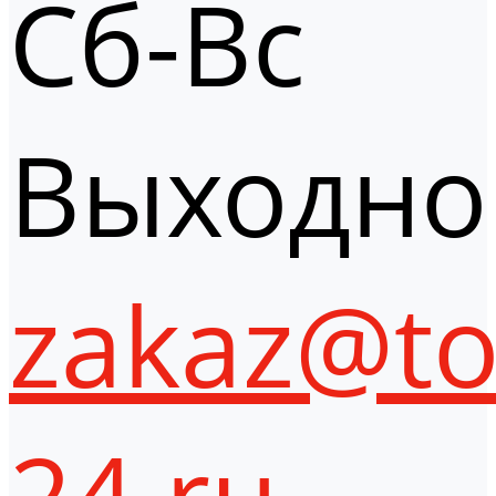
Сб-Вс
Выходно
zakaz@to
24.ru