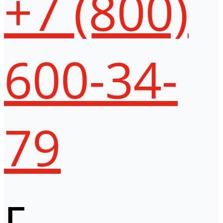
+7 (800)
600-34-
79
г.