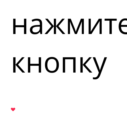
нажмит
кнопку