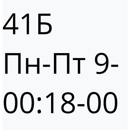
41Б
Пн-Пт 9-
00:18-00