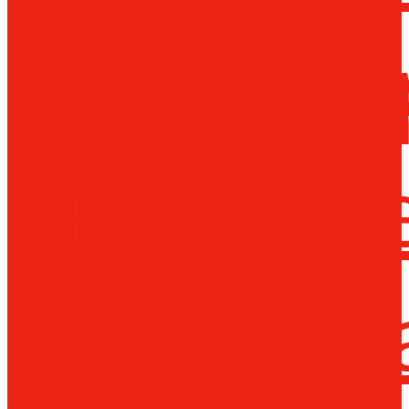
Металло
инструм
Термопл