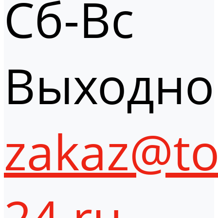
Сб-Вс
Выходно
zakaz@to
24.ru