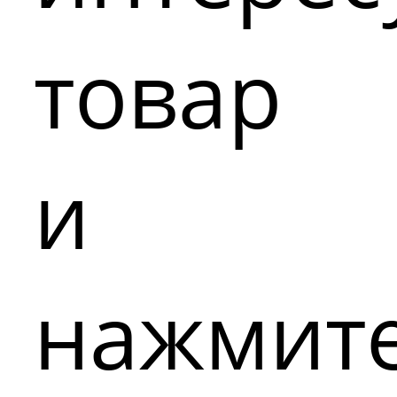
товар
и
нажмит