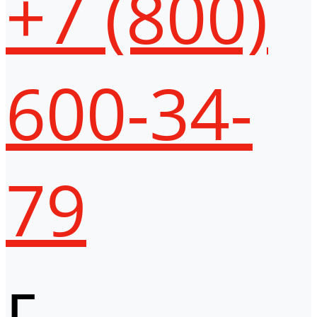
+7 (800)
600-34-
79
г.