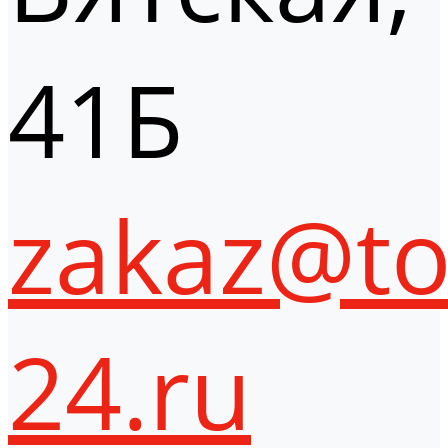
41Б
zakaz@to
24.ru