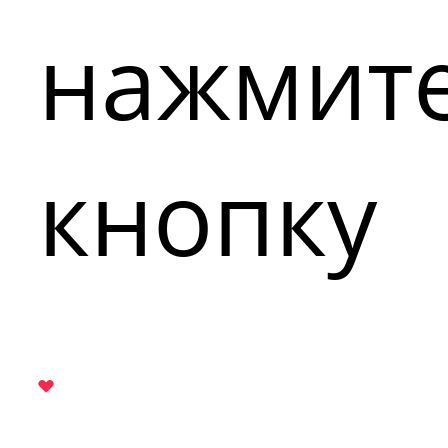
нажмит
кнопку