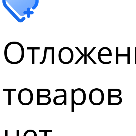
Отложен
товаров
нет