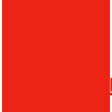
сверла
трения
Магнитн