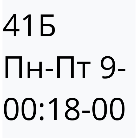
41Б
Пн-Пт 9-
00:18-00