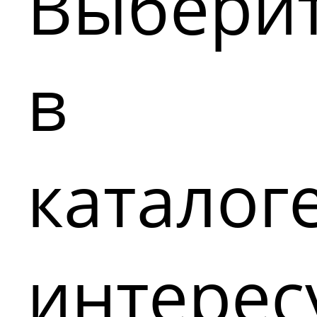
Выбери
в
каталог
интере