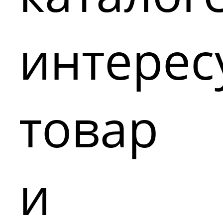
интере
товар
и