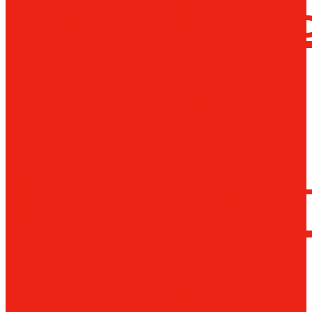
сверлил
станки
Коронча
сверла