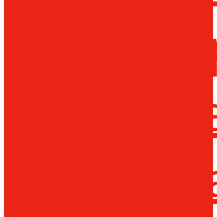
Металло
инструм
Термопл