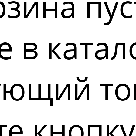
зина пус
 в катал
ующий то
е кнопку