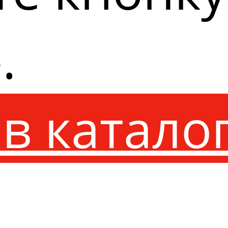
.
в катало