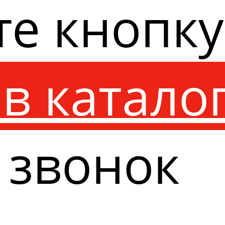
те кнопк
в катало
 звонок