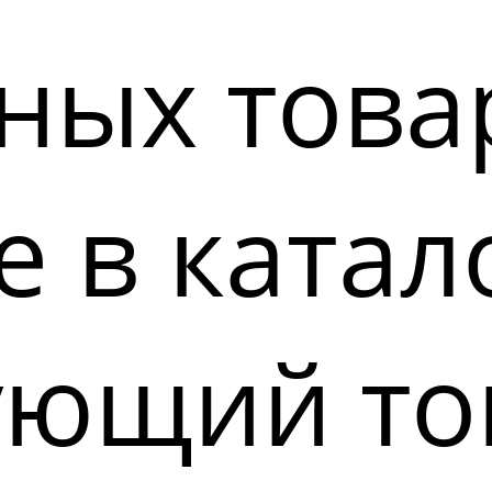
ных това
 в катал
ующий то