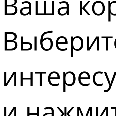
Ваша кор
Выберите
интерес
и нажмит