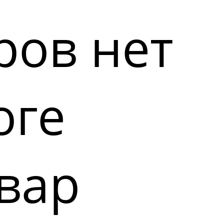
ров нет
оге
вар