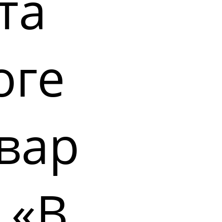
та
оге
вар
 «В