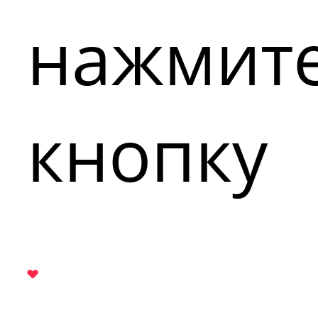
нажмит
кнопку