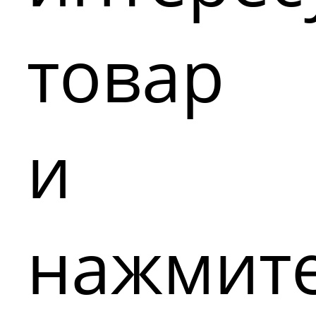
товар
и
нажмит