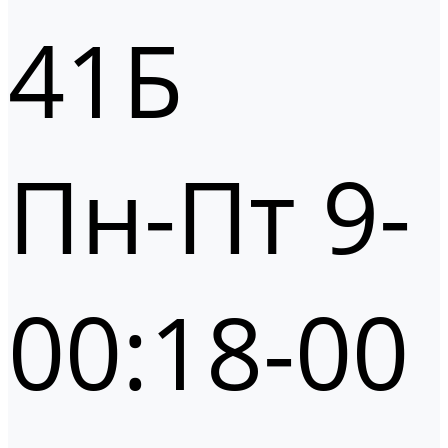
41Б
Пн-Пт 9-
00:18-00