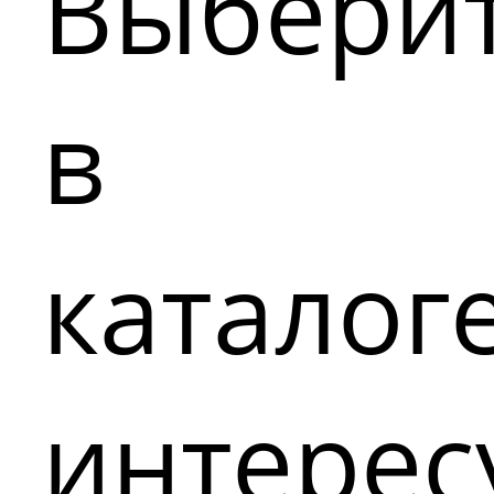
Выбери
в
каталог
интере