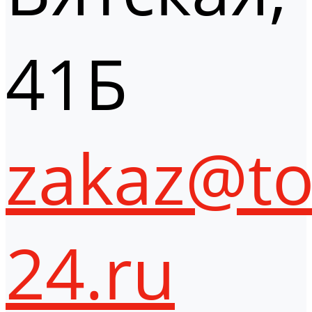
41Б
zakaz@to
24.ru