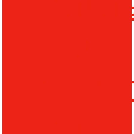
сверлил
станки
Коронча
сверла