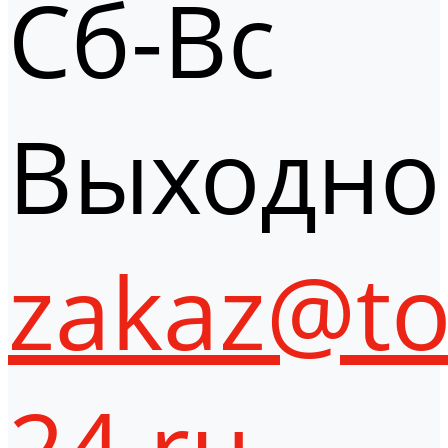
Сб-Вс
Выходно
zakaz@to
24.ru