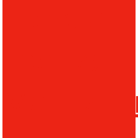
сверла
трения
Магнитн