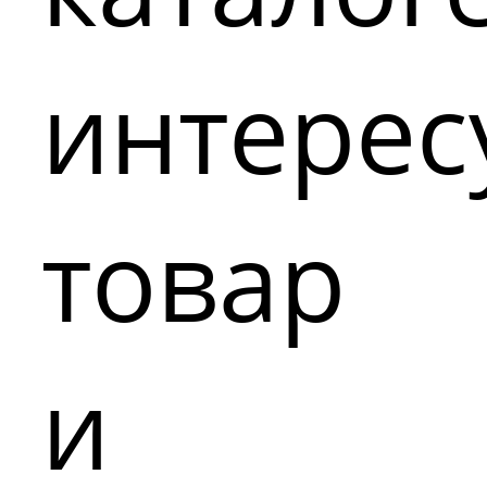
интере
товар
и