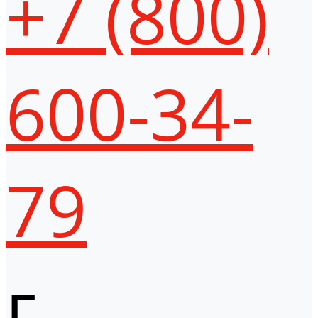
+7 (800)
600-34-
79
г.