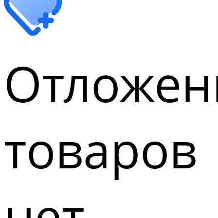
Отложен
товаров
нет