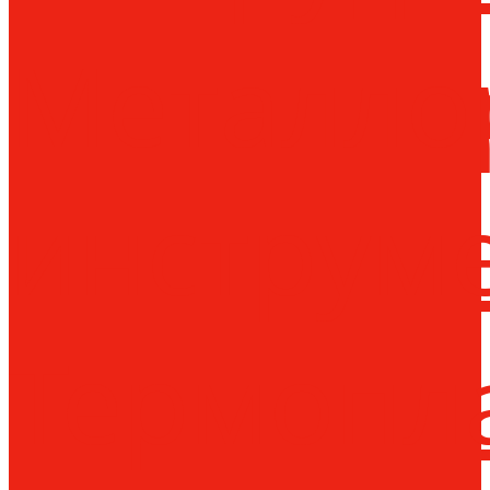
Металло
инструм
Термопл