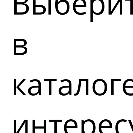
Выбери
в
каталог
интере