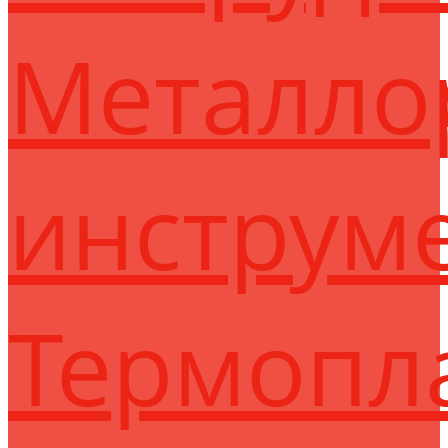
Металло
инструм
Термопл