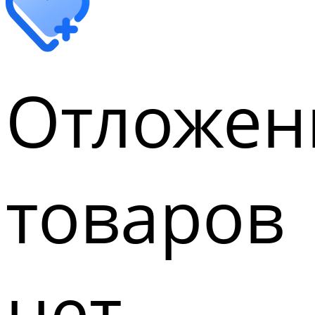
Отложен
товаров
нет