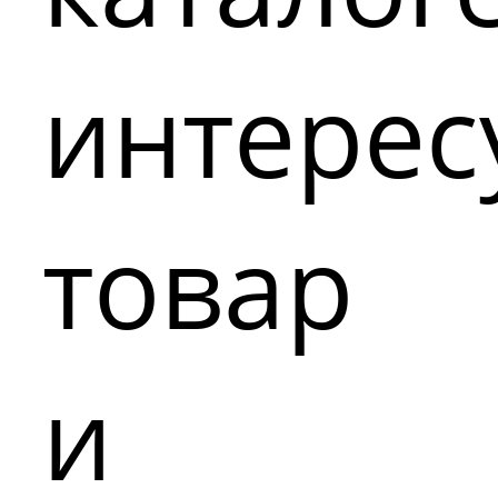
интере
товар
и