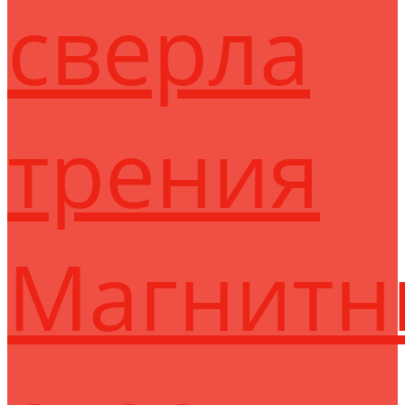
сверла
трения
Магнитн