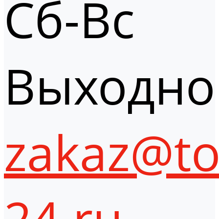
Сб-Вс
Выходно
zakaz@to
24.ru