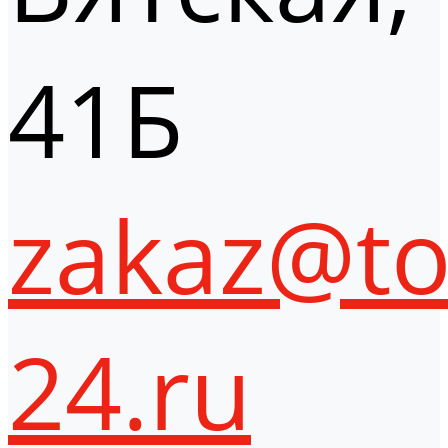
41Б
zakaz@to
24.ru