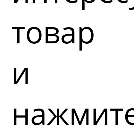
товар
и
нажмит