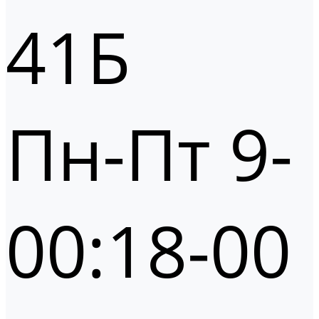
41Б
Пн-Пт 9-
00:18-00