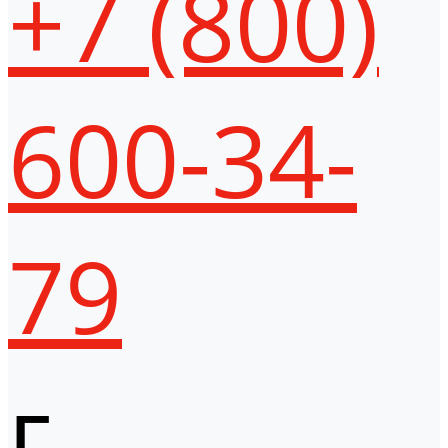
+7 (800)
600-34-
79
г.