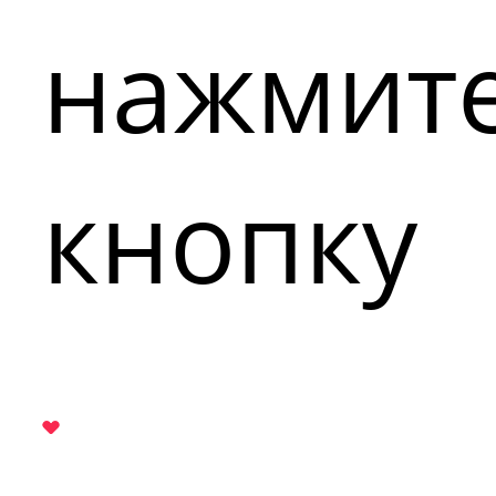
нажмит
кнопку