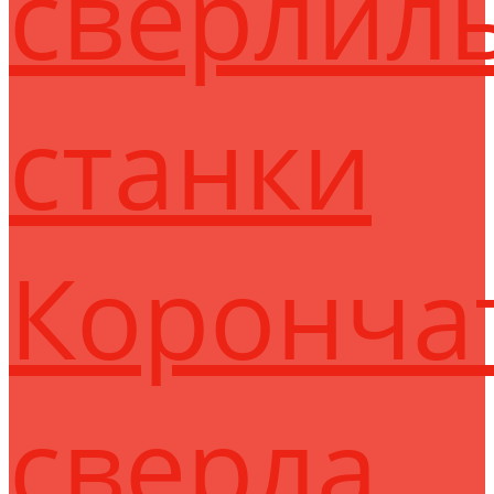
сверлил
станки
Коронча
сверла