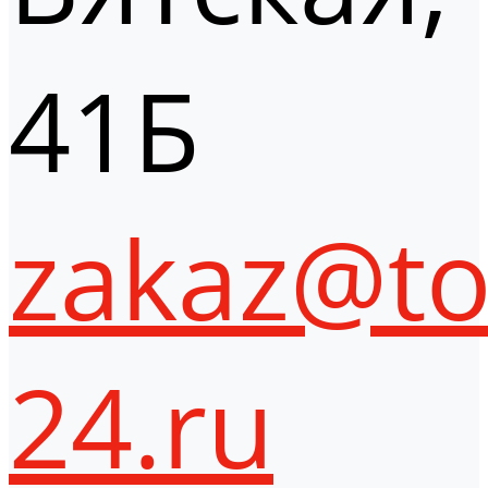
41Б
zakaz@to
24.ru