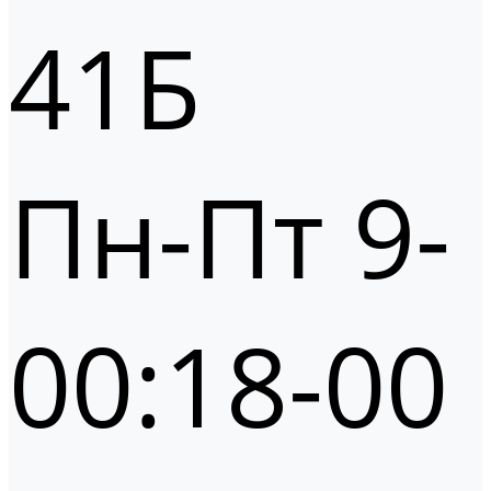
41Б
Пн-Пт 9-
00:18-00