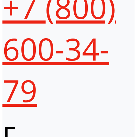
+7 (800)
600-34-
79
г.