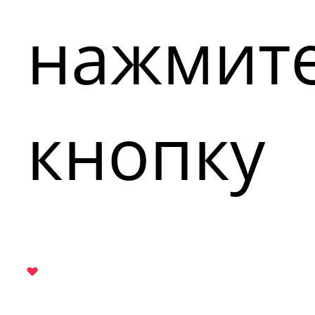
нажмит
кнопку