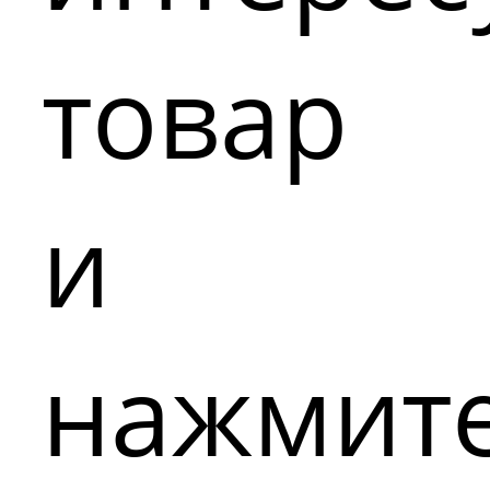
товар
и
нажмит