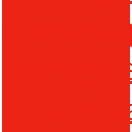
Металло
инструм
Термопл