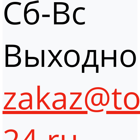
Сб-Вс
Выходно
zakaz@to
24.ru