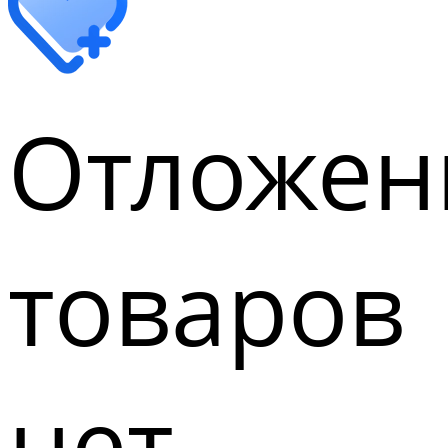
Отложен
товаров
нет