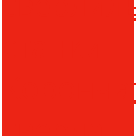
сверлил
станки
Коронча
сверла