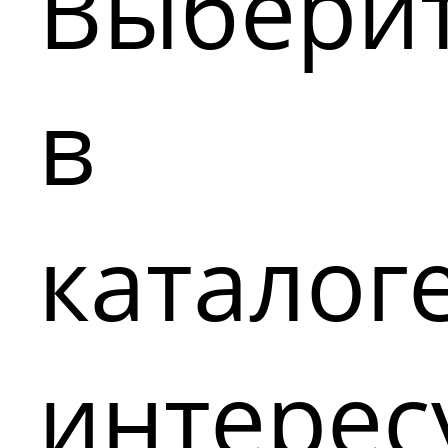
Выбери
в
каталог
интере