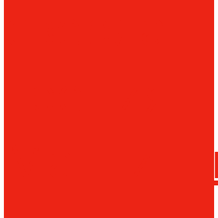
сверла
трения
Магнитн