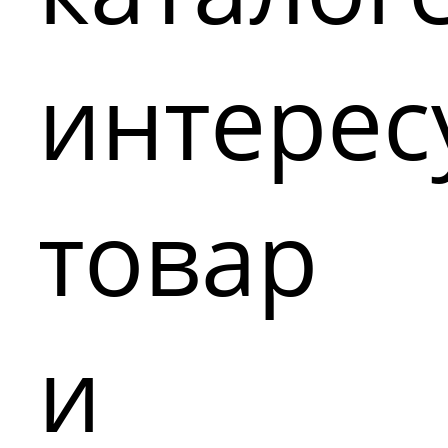
интере
товар
и