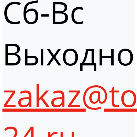
Сб-Вс
Выходно
zakaz@to
24.ru