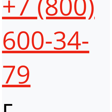
+7 (800)
600-34-
79
г.