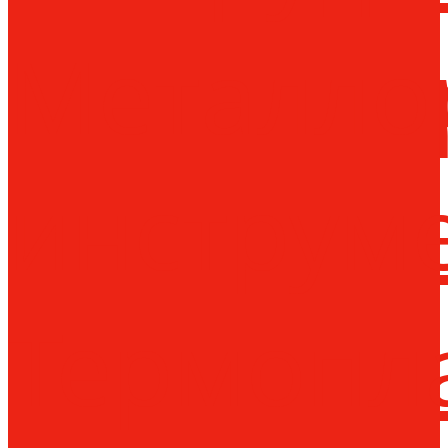
Металло
инструм
Термопл