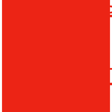
сверлил
станки
Коронча
сверла