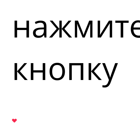
нажмит
кнопку