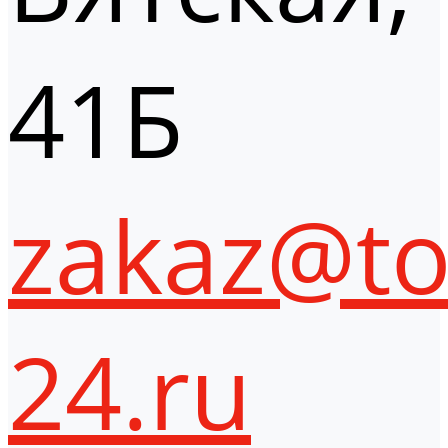
41Б
zakaz@to
24.ru