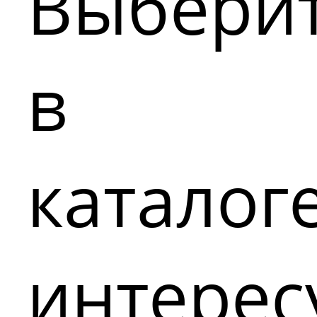
Выбери
в
каталог
интере