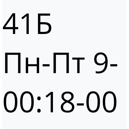
41Б
Пн-Пт 9-
00:18-00