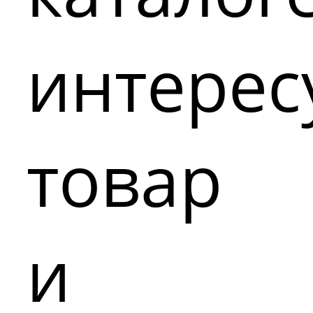
интере
товар
и