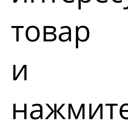
товар
и
нажмит