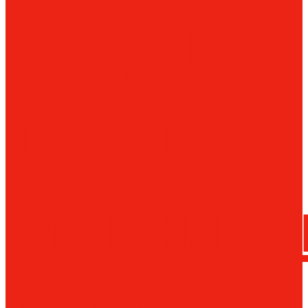
сверла
трения
Магнитн