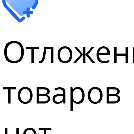
Отложен
товаров
нет