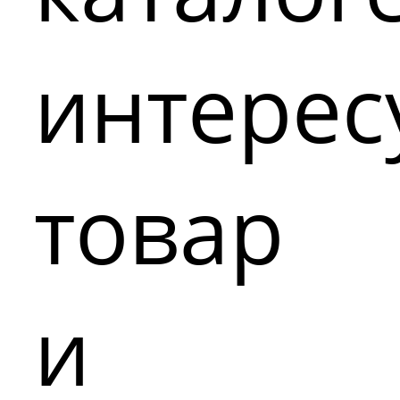
интере
товар
и