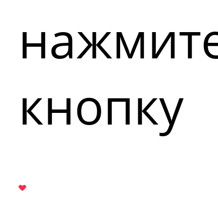
нажмит
кнопку