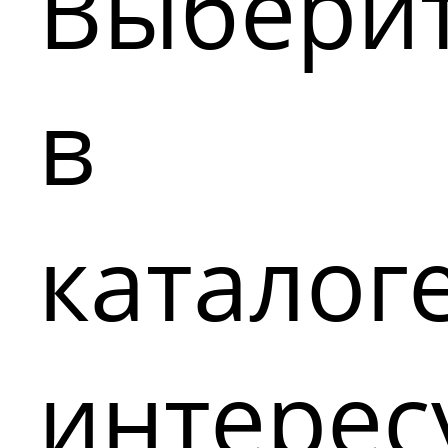
Выбери
в
каталог
интере