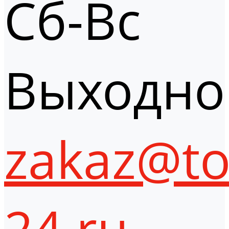
Сб-Вс
Выходно
zakaz@to
24.ru