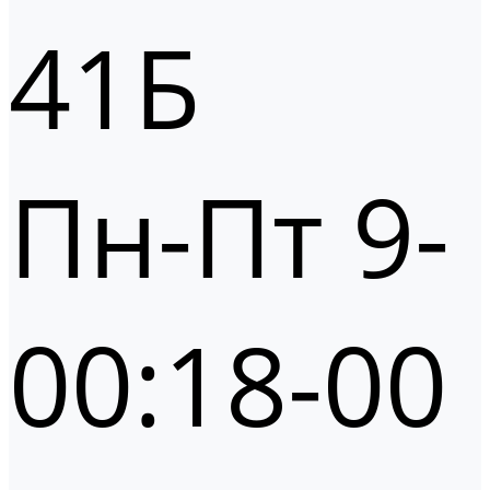
41Б
Пн-Пт 9-
00:18-00