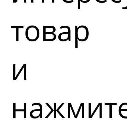
товар
и
нажмит