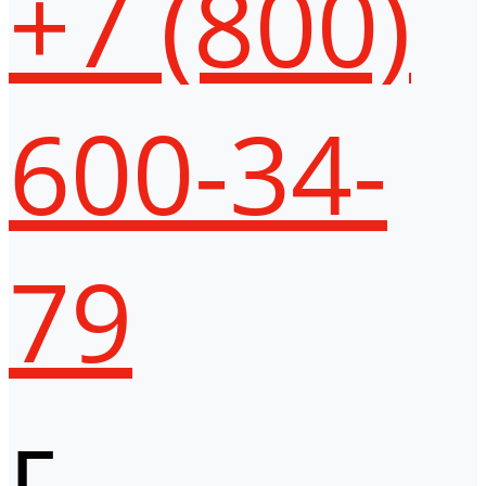
+7 (800)
600-34-
79
г.