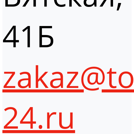
41Б
zakaz@to
24.ru