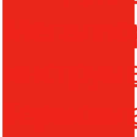
Металло
инструм
Термопл