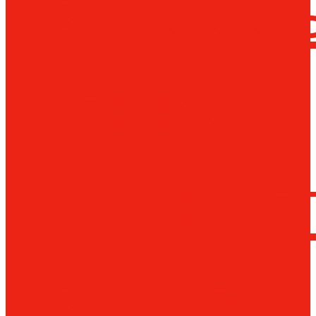
сверлил
станки
Коронча
сверла