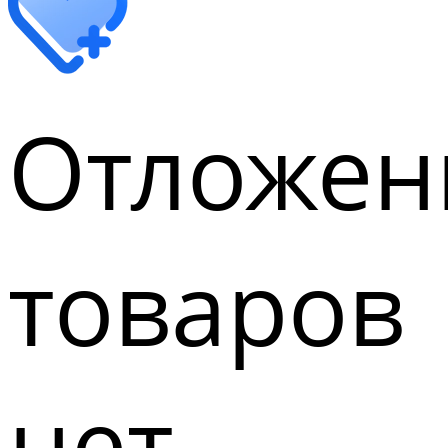
Отложен
товаров
нет