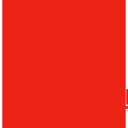
сверла
трения
Магнитн