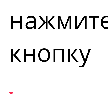
нажмит
кнопку