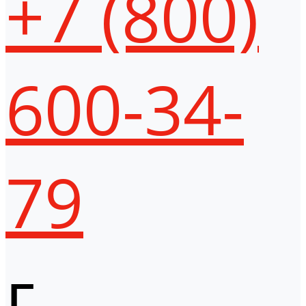
+7 (800)
600-34-
79
г.