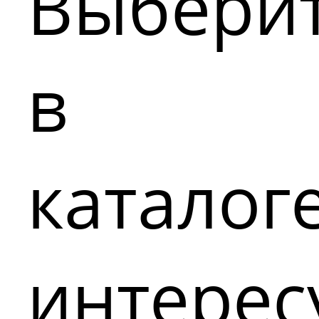
Выбери
в
каталог
интере