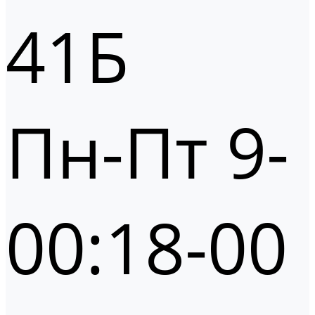
41Б
Пн-Пт 9-
00:18-00