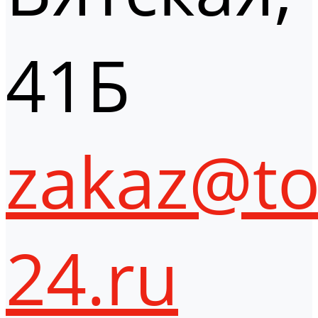
41Б
zakaz@to
24.ru