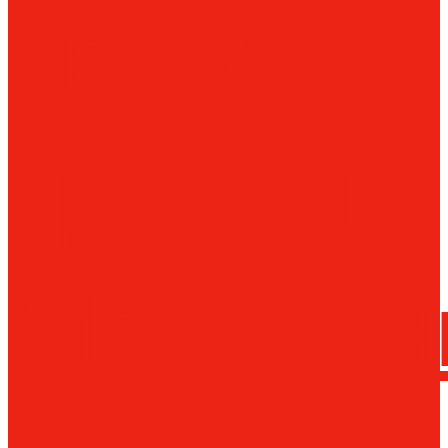
сверла
трения
Магнитн