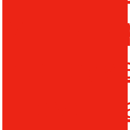
Металло
инструм
Термопл