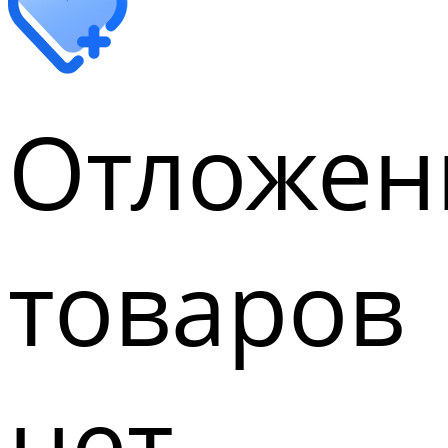
Отложен
товаров
нет