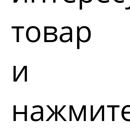
товар
и
нажмит