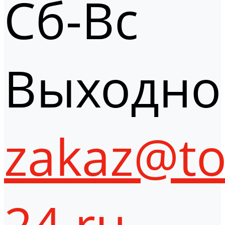
Сб-Вс
Выходно
zakaz@to
24.ru