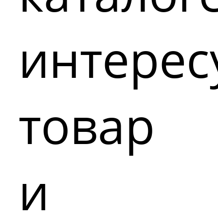
интере
товар
и