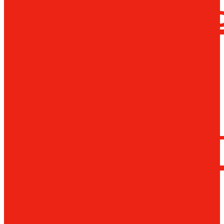
сверлил
станки
Коронча
сверла