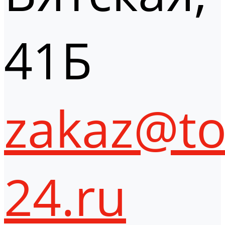
41Б
zakaz@to
24.ru