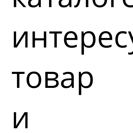
интере
товар
и