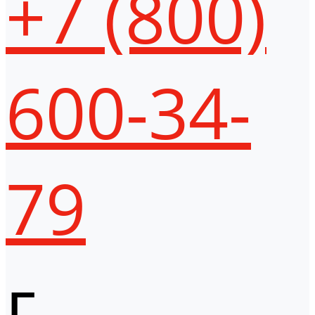
+7 (800)
600-34-
79
г.