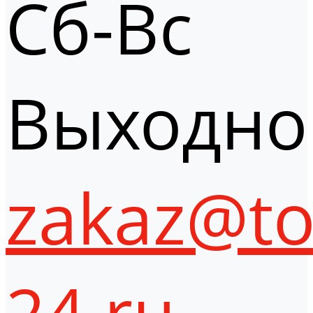
Сб-Вс
Выходно
zakaz@to
24.ru