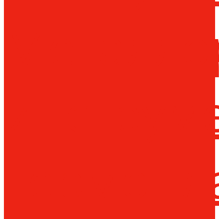
Металло
инструм
Термопл