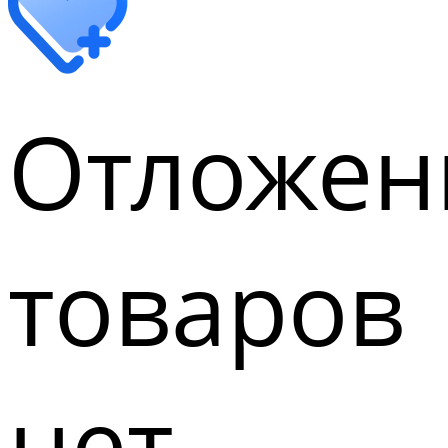
Отложен
товаров
нет