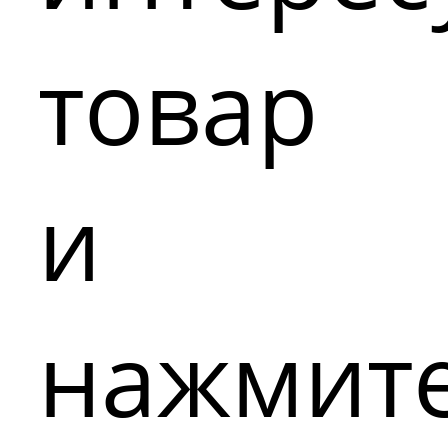
товар
и
нажмит