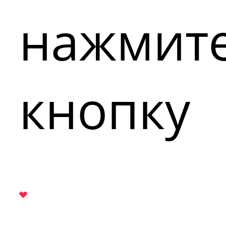
нажмит
кнопку