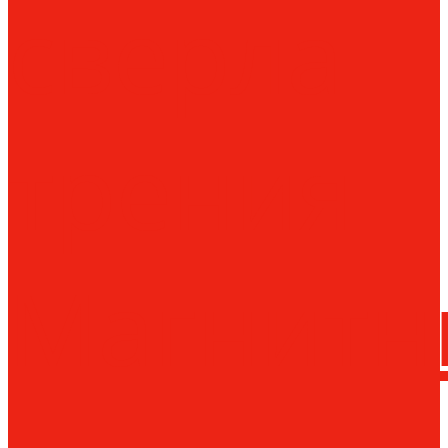
сверла
трения
Магнитн