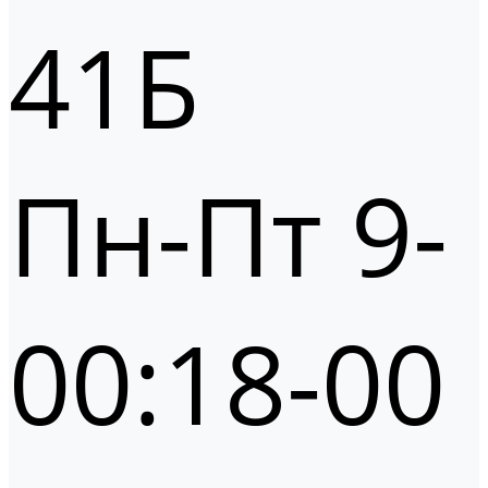
41Б
Пн-Пт 9-
00:18-00