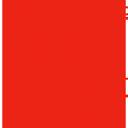
сверлил
станки
Коронча
сверла