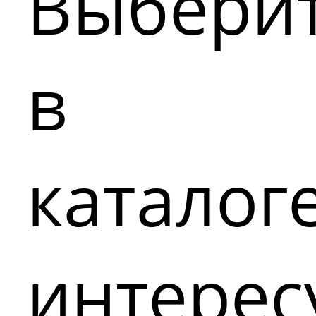
Выбери
в
каталог
интере