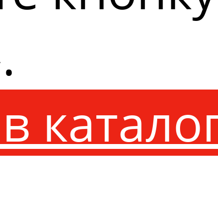
.
в катало