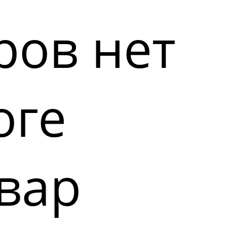
ров нет
оге
вар