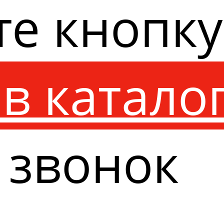
те кнопк
в катало
 звонок