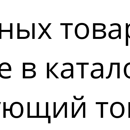
ных това
 в катал
ующий то