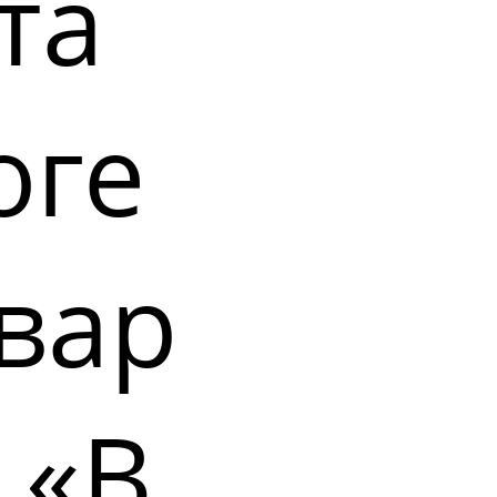
та
оге
вар
 «В