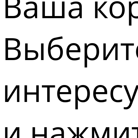
Ваша кор
Выберите
интерес
и нажмит