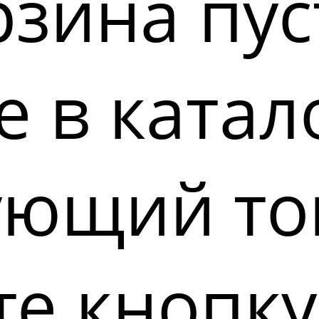
зина пус
 в катал
ующий то
е кнопку