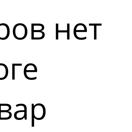
ров нет
оге
вар