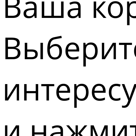
Ваша кор
Выберите
интерес
и нажмит