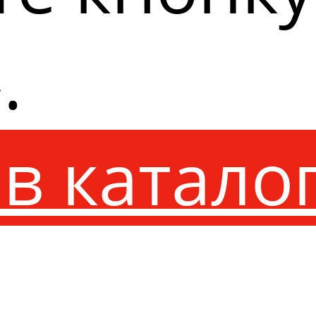
.
в катало