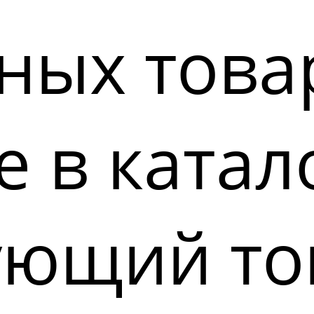
ных това
 в катал
ующий то