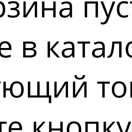
зина пус
 в катал
ующий то
е кнопку