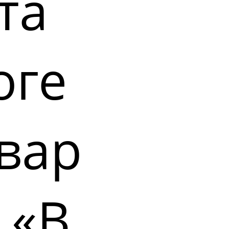
та
оге
вар
 «В