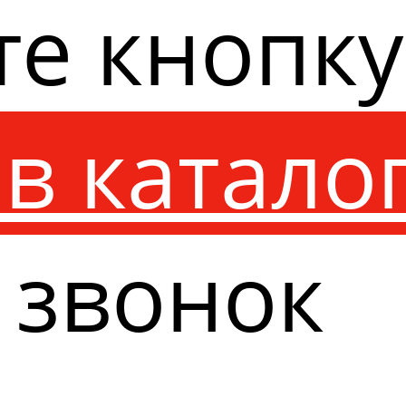
те кнопк
в катало
 звонок