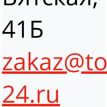
41Б
zakaz@to
24.ru