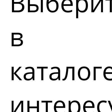
Выбери
в
каталог
интере