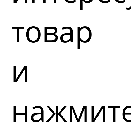
товар
и
нажмит