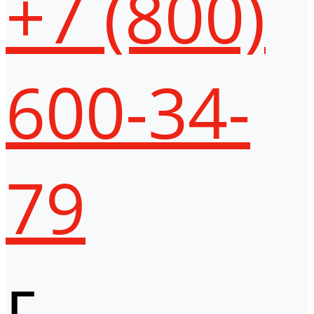
+7 (800)
600-34-
79
г.