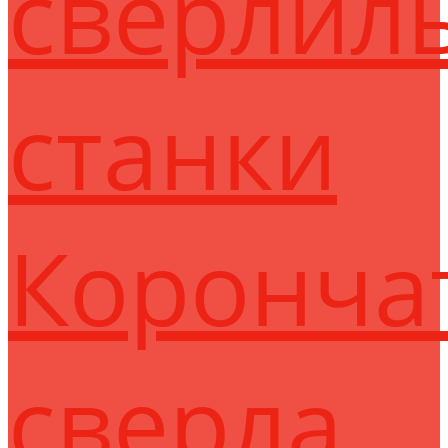
сверлил
станки
Коронча
сверла