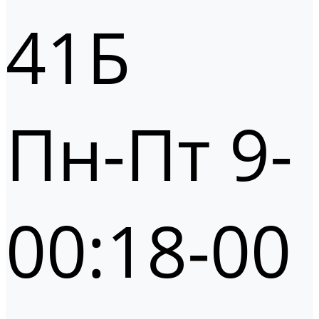
41Б
Пн-Пт 9-
00:18-00