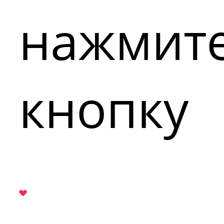
нажмит
кнопку