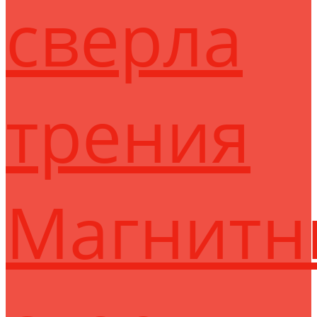
сверла
трения
Магнитн