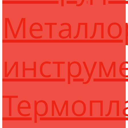
Металло
инструм
Термопл