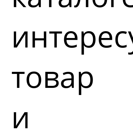
интере
товар
и