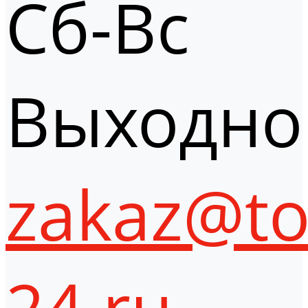
Сб-Вс
Выходно
zakaz@to
24.ru