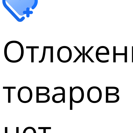
Отложен
товаров
нет