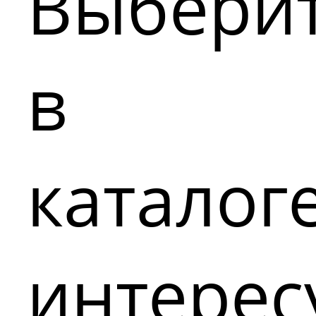
Выбери
в
каталог
интере