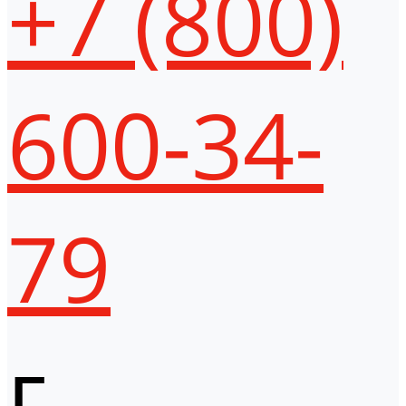
+7 (800)
600-34-
79
г.