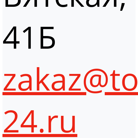
41Б
zakaz@to
24.ru