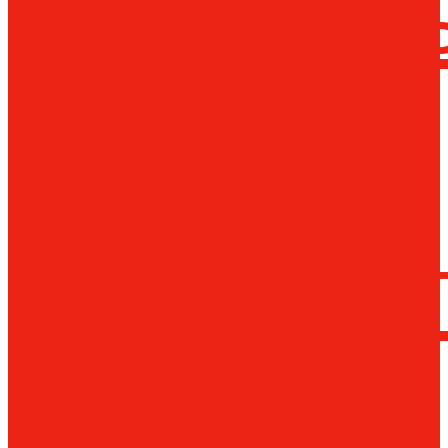
сверлил
станки
Коронча
сверла