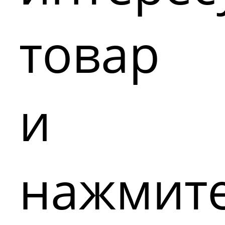
товар
и
нажмит