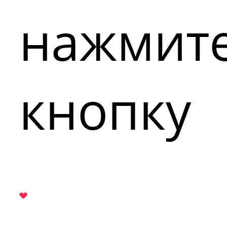
нажмит
кнопку