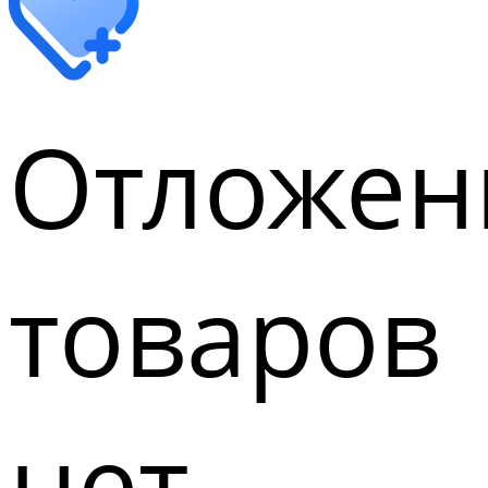
Отложен
товаров
нет