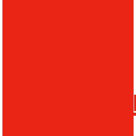
сверла
трения
Магнитн