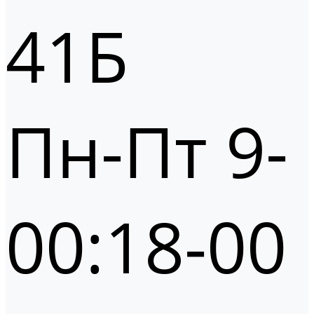
41Б
Пн-Пт 9-
00:18-00