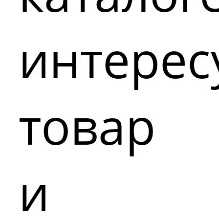
интере
товар
и