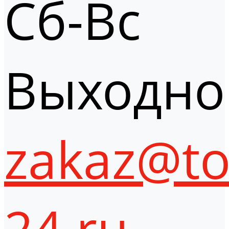
Сб-Вс
Выходно
zakaz@to
24.ru