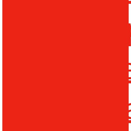
Металло
инструм
Термопл