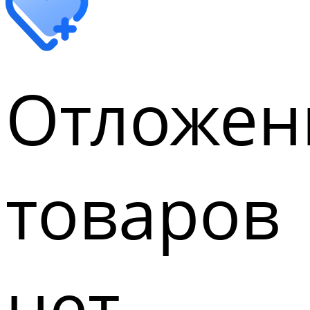
Отложен
товаров
нет