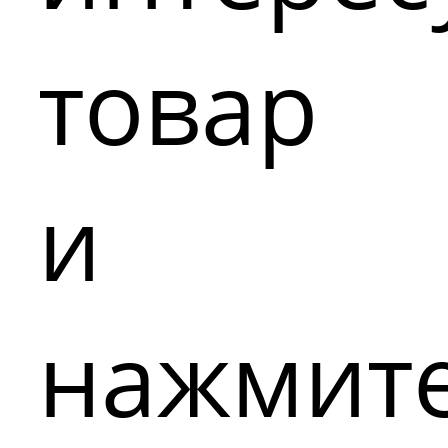
товар
и
нажмит