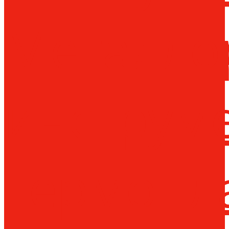
Металло
инструм
Термопл