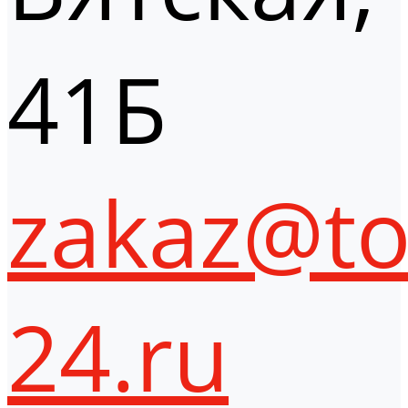
41Б
zakaz@to
24.ru