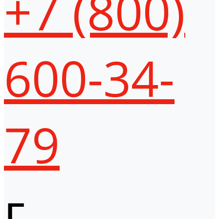
+7 (800)
600-34-
79
г.