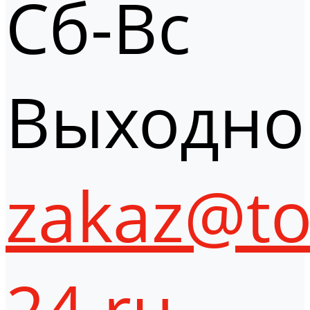
Сб-Вс
Выходно
zakaz@to
24.ru