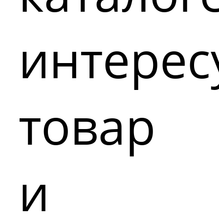
интере
товар
и