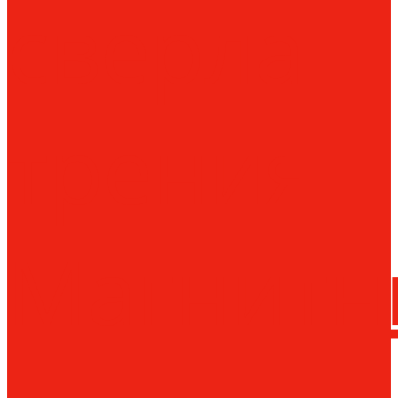
сверла
трения
Магнитн