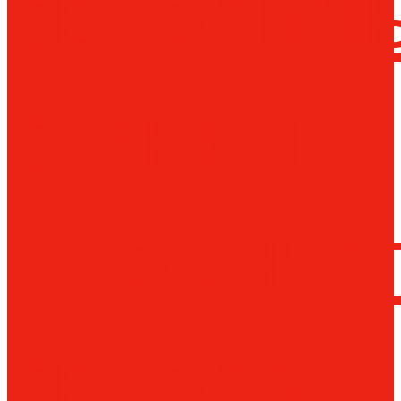
сверлил
станки
Коронча
сверла