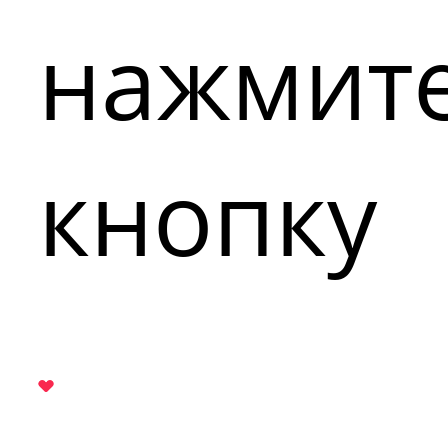
нажмит
кнопку