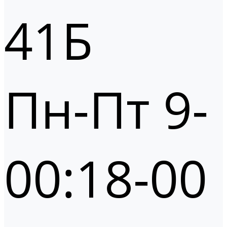
41Б
Пн-Пт 9-
00:18-00