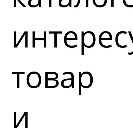
интере
товар
и