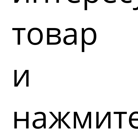
товар
и
нажмит