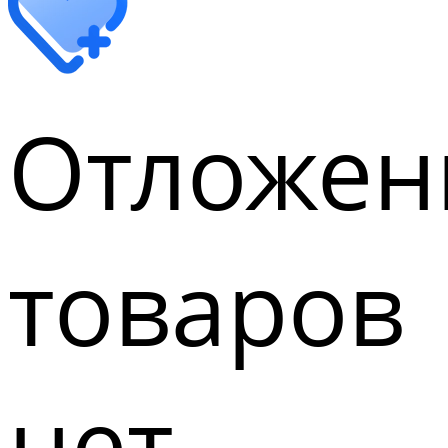
Отложен
товаров
нет