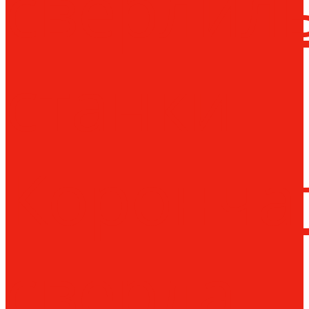
сверлил
станки
Коронча
сверла