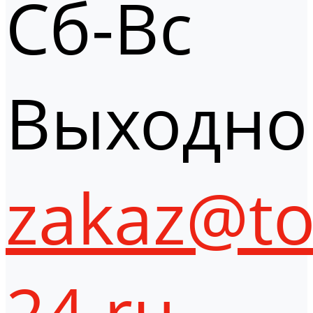
Сб-Вс
Выходно
zakaz@to
24.ru