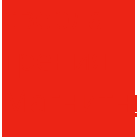
сверла
трения
Магнитн