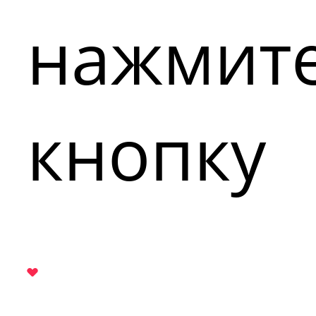
нажмит
кнопку