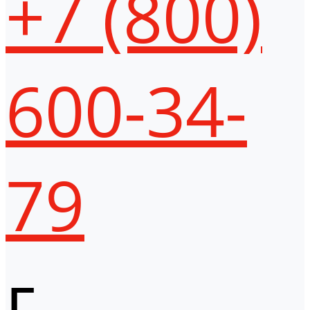
+7 (800)
600-34-
79
г.