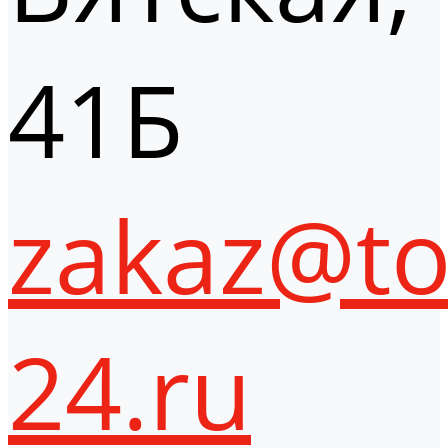
41Б
zakaz@to
24.ru