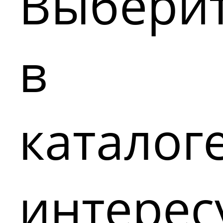
Выбери
в
каталог
интере