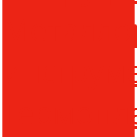
Металло
инструм
Термопл