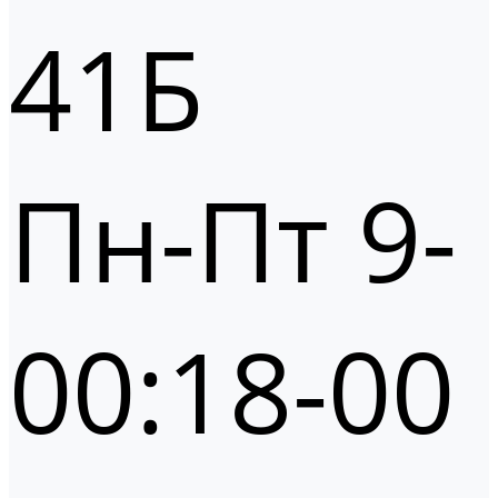
41Б
Пн-Пт 9-
00:18-00