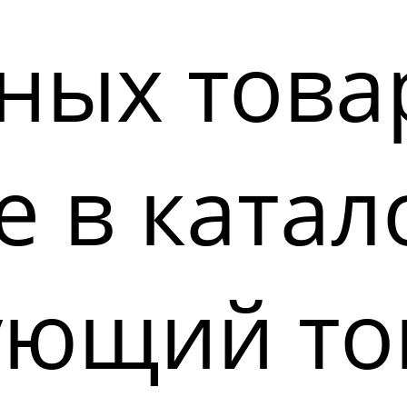
ных това
 в катал
ующий то