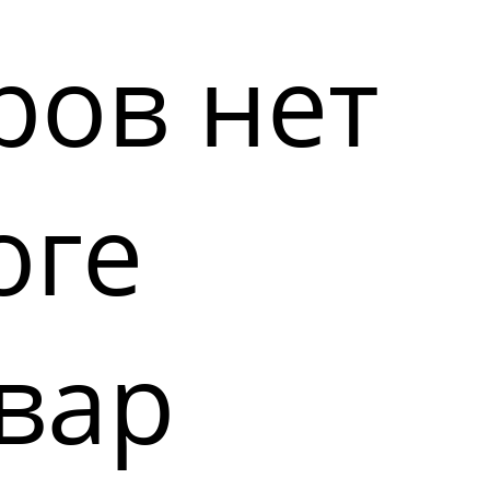
ров нет
оге
вар