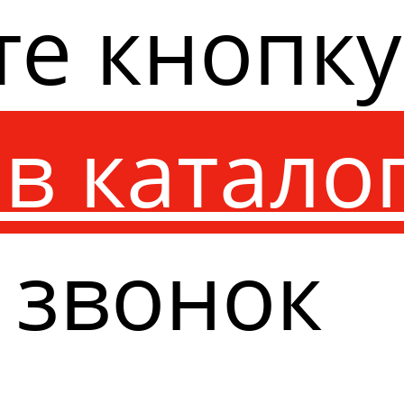
те кнопк
в катало
 звонок