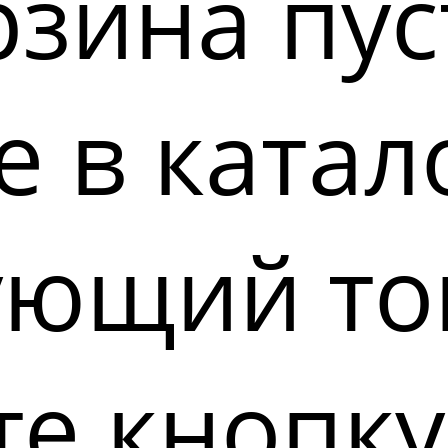
зина пус
 в катал
ующий то
е кнопку