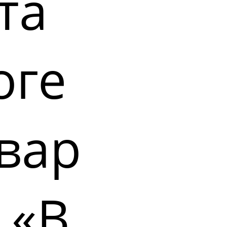
та
оге
вар
 «В