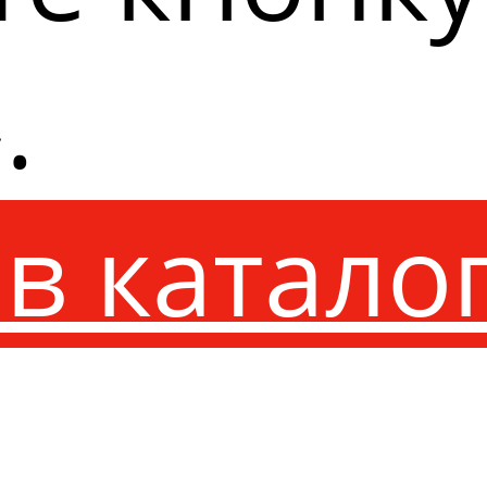
.
в катало