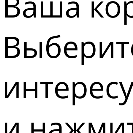
Ваша кор
Выберите
интерес
и нажмит