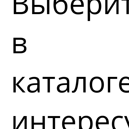
Выбери
в
каталог
интере