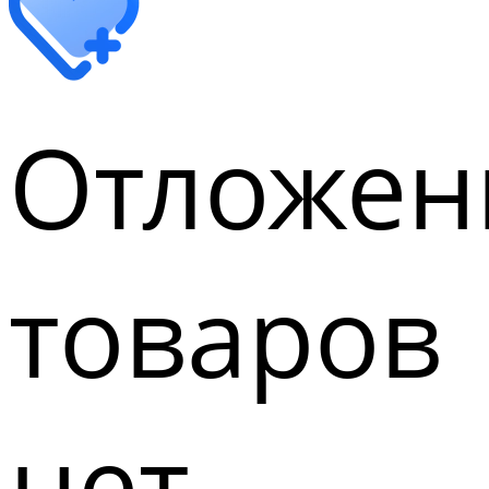
Отложен
товаров
нет