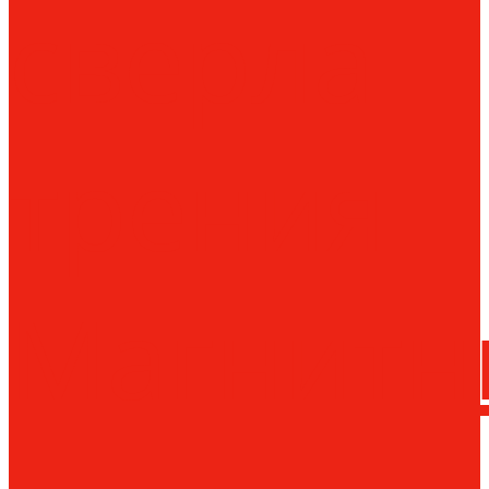
сверла
трения
Магнитн