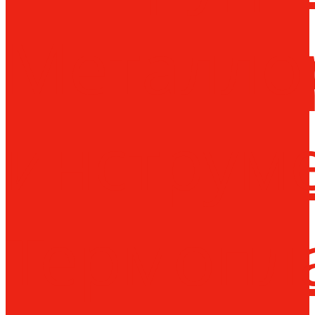
Металло
инструм
Термопл