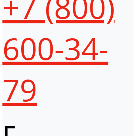
+7 (800)
600-34-
79
г.