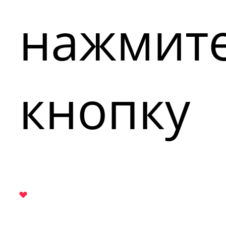
нажмит
кнопку