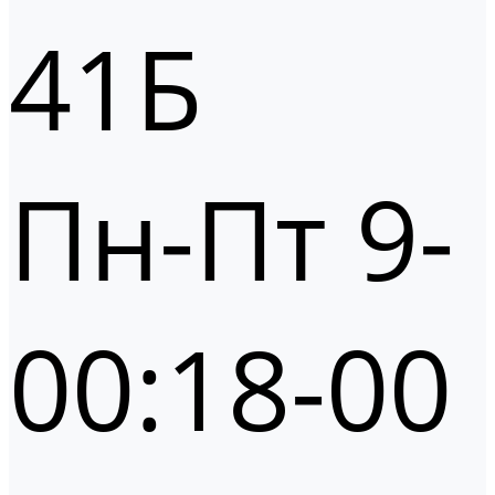
41Б
Пн-Пт 9-
00:18-00