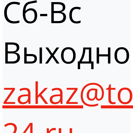
Сб-Вс
Выходно
zakaz@to
24.ru