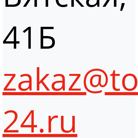
41Б
zakaz@to
24.ru