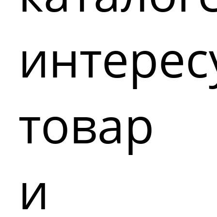
интере
товар
и