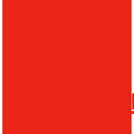
сверла
трения
Магнитн