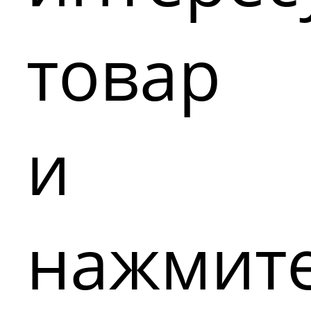
товар
и
нажмит