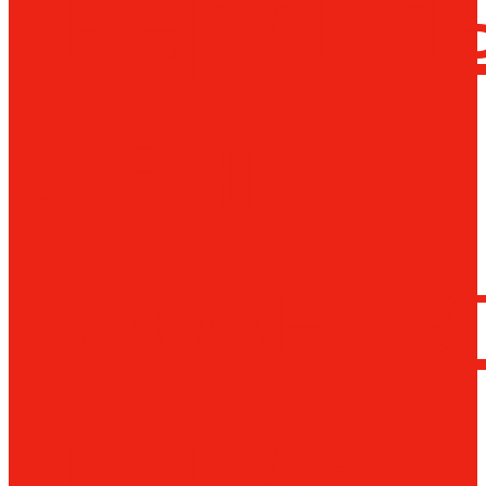
сверлил
станки
Коронча
сверла