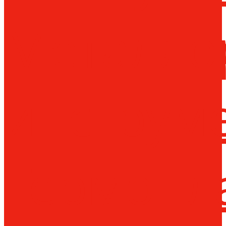
Металло
инструм
Термопл