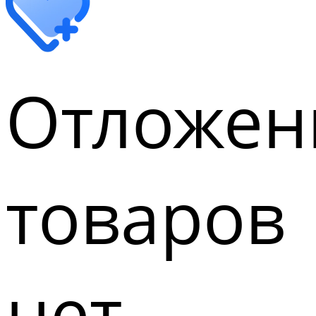
Отложен
товаров
нет