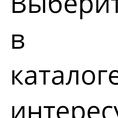
Выбери
в
каталог
интере