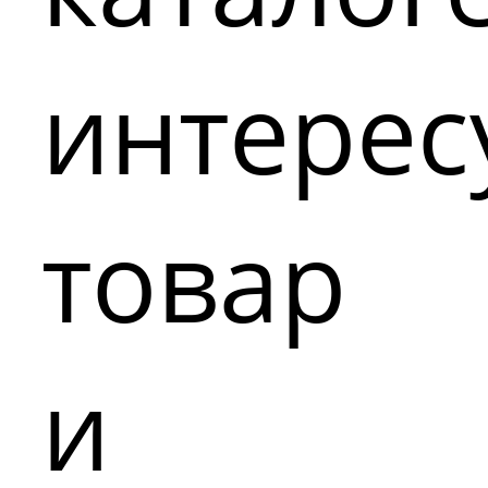
интере
товар
и