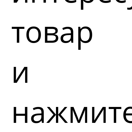
товар
и
нажмит