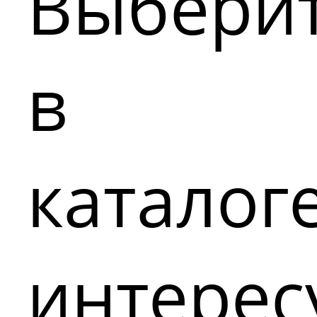
Выбери
в
каталог
интере