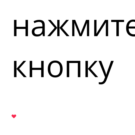
нажмит
кнопку