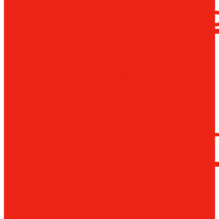
сверлил
станки
Коронча
сверла