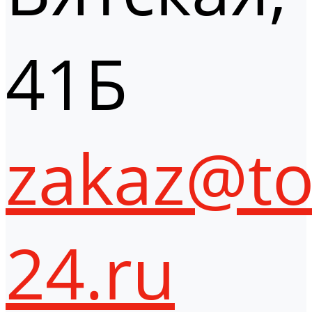
41Б
zakaz@to
24.ru