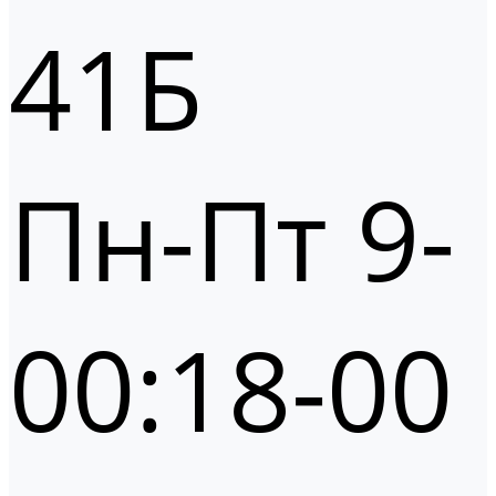
41Б
Пн-Пт 9-
00:18-00