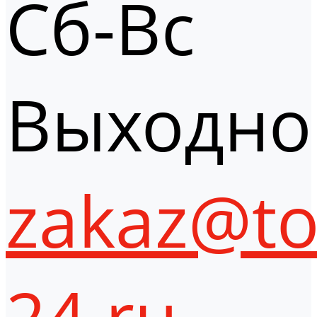
Сб-Вс
Выходно
zakaz@to
24.ru