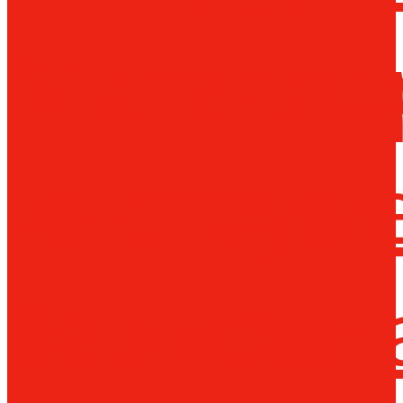
Металло
инструм
Термопл