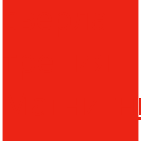
сверла
трения
Магнитн