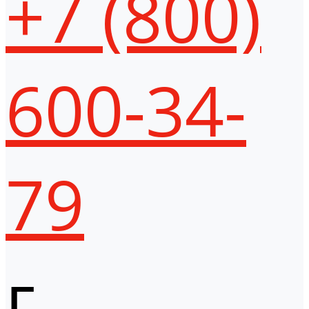
+7 (800)
600-34-
79
г.