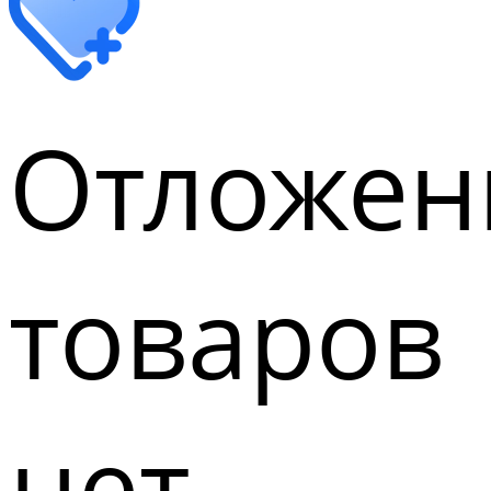
Отложен
товаров
нет