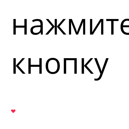
нажмит
кнопку