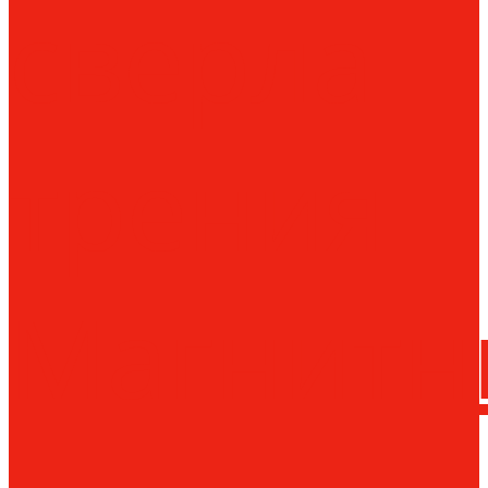
сверла
трения
Магнитн