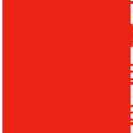
Металло
инструм
Термопл