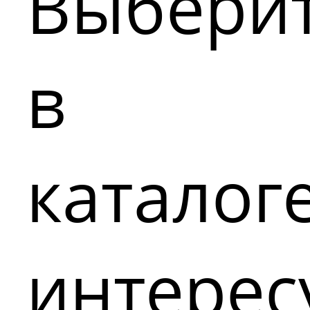
Выбери
в
каталог
интере