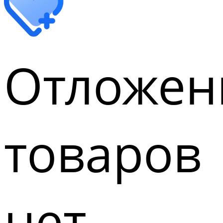
Отложен
товаров
нет