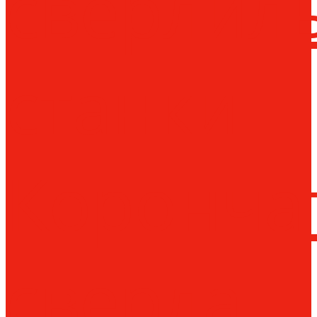
сверлил
станки
Коронча
сверла