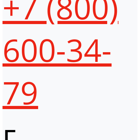
+7 (800)
600-34-
79
г.