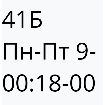
41Б
Пн-Пт 9-
00:18-00