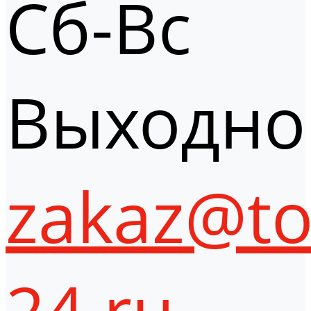
Сб-Вс
Выходно
zakaz@to
24.ru