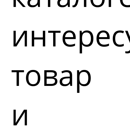
интере
товар
и