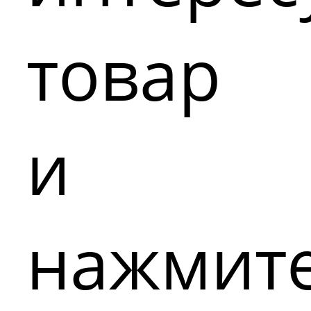
товар
и
нажмит