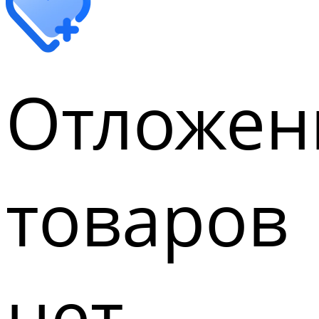
Отложен
товаров
нет