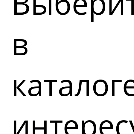
Выбери
в
каталог
интере