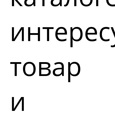
интере
товар
и