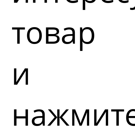
товар
и
нажмит