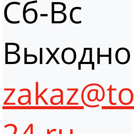
Сб-Вс
Выходно
zakaz@to
24.ru