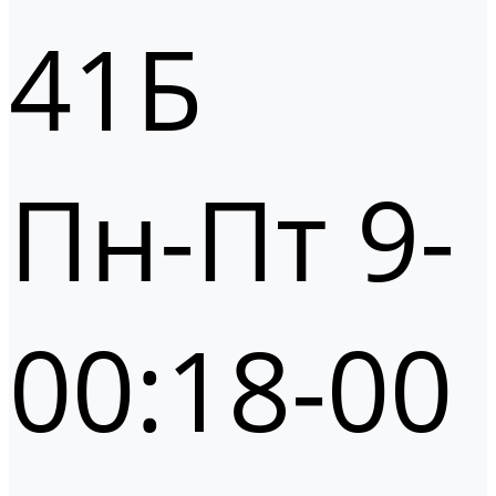
41Б
Пн-Пт 9-
00:18-00