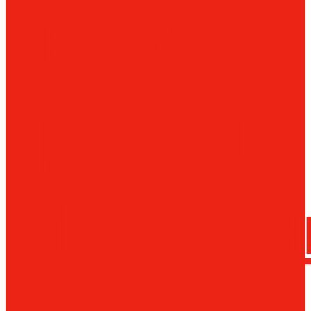
сверла
трения
Магнитн