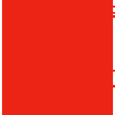
сверлил
станки
Коронча
сверла