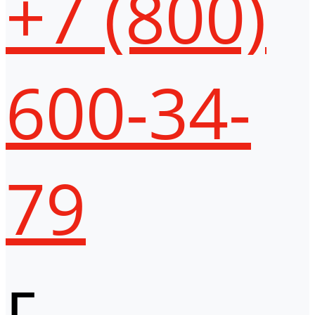
+7 (800)
600-34-
79
г.