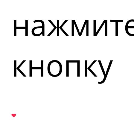
нажмит
кнопку