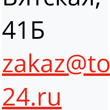
41Б
zakaz@to
24.ru