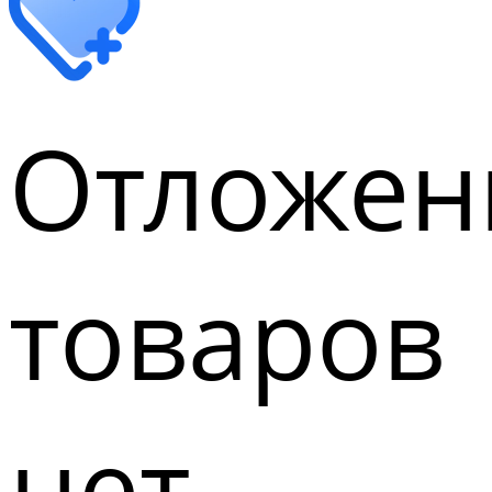
Отложен
товаров
нет