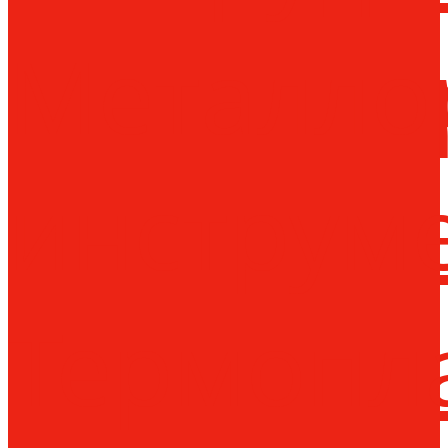
Металло
инструм
Термопл