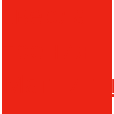
сверла
трения
Магнитн