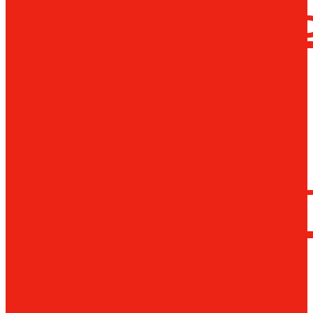
сверлил
станки
Коронча
сверла