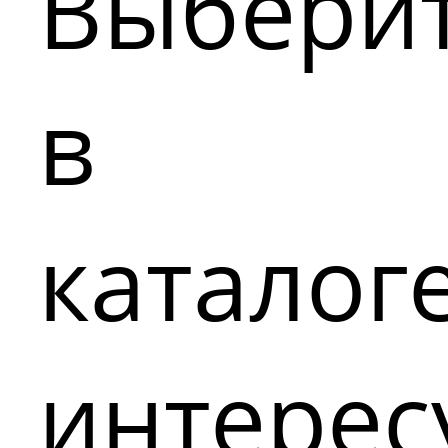
Выбери
в
каталог
интере