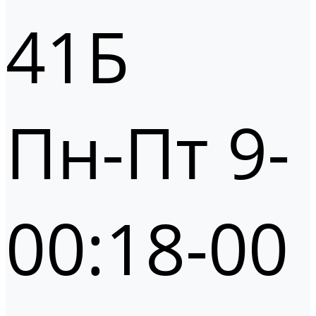
41Б
Пн-Пт 9-
00:18-00