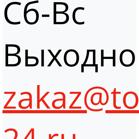
Сб-Вс
Выходно
zakaz@to
24.ru