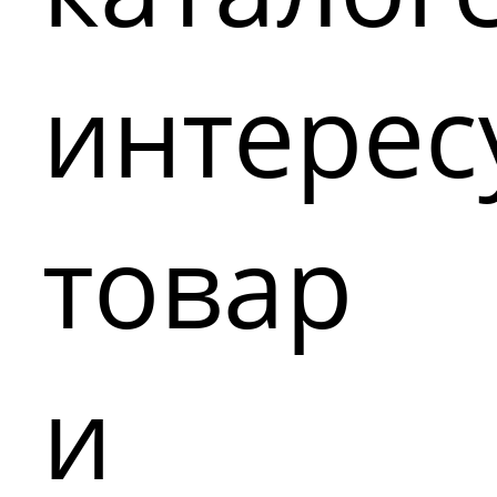
интере
товар
и