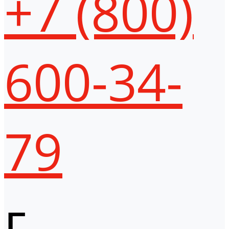
+7 (800)
600-34-
79
г.