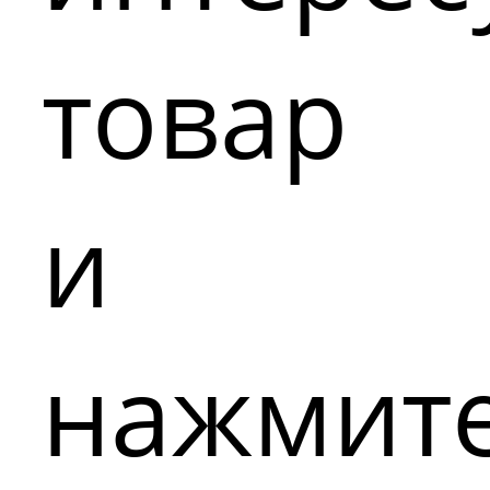
товар
и
нажмит