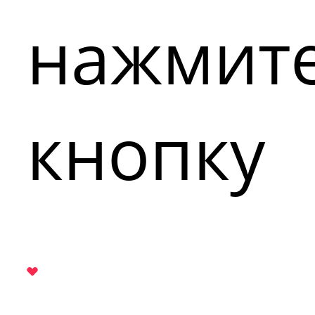
нажмит
кнопку