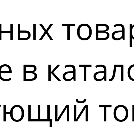
ных това
 в катал
ующий то