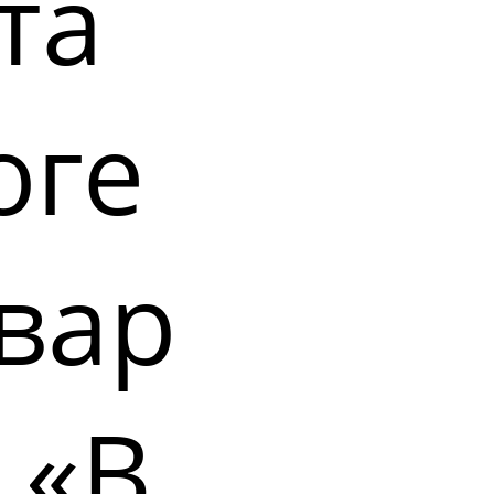
та
оге
вар
 «В