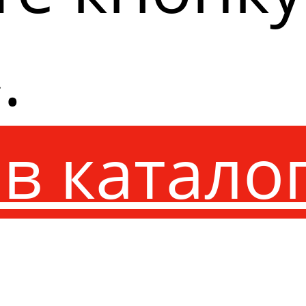
.
в катало