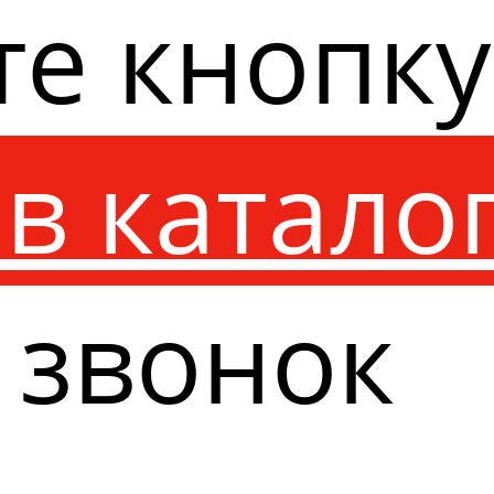
те кнопк
в катало
 звонок