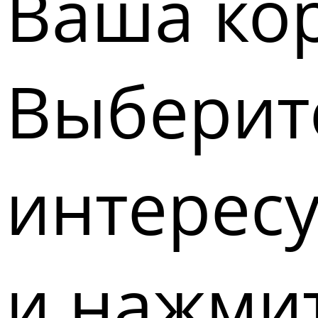
Ваша кор
Выберите
интерес
и нажмит