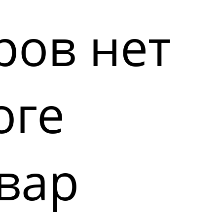
ров нет
оге
вар