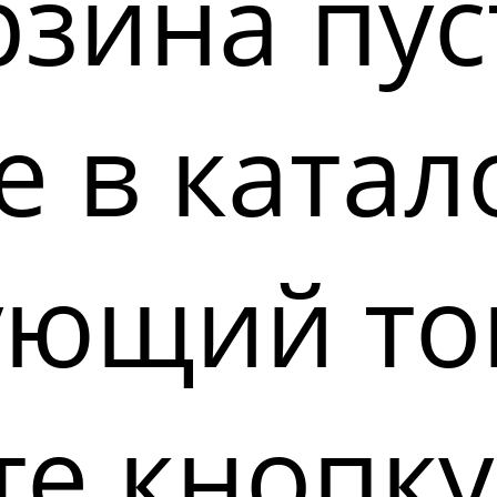
зина пус
 в катал
ующий то
е кнопку