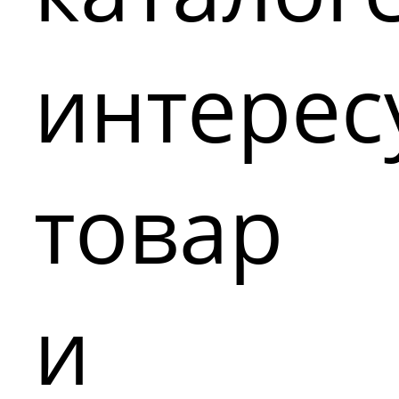
интере
товар
и