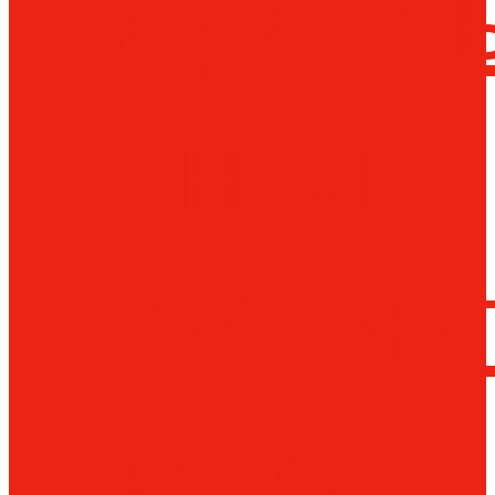
сверлил
станки
Коронча
сверла