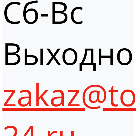
Сб-Вс
Выходно
zakaz@to
24.ru