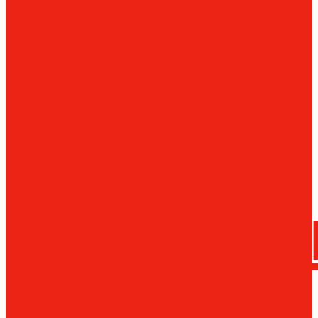
сверла
трения
Магнитн