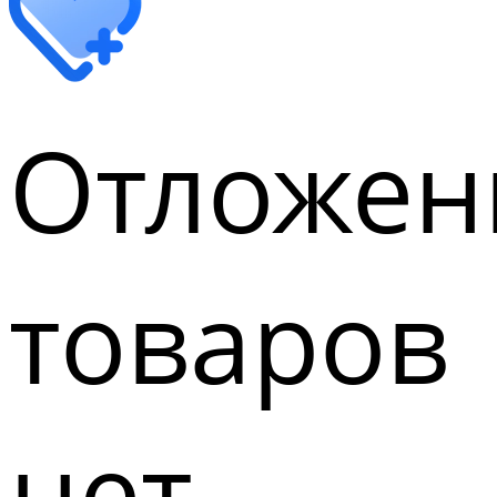
Отложен
товаров
нет