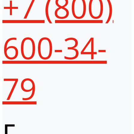
+7 (800)
600-34-
79
г.