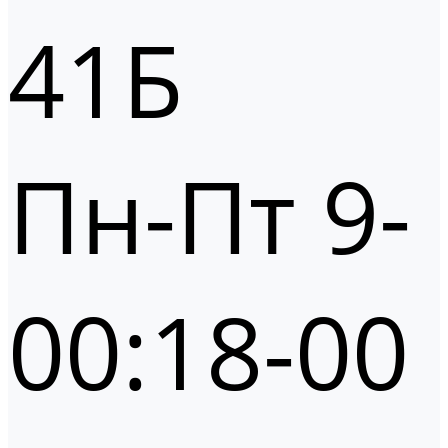
41Б
Пн-Пт 9-
00:18-00