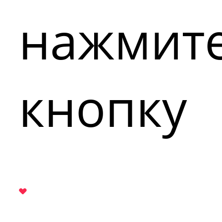
нажмит
кнопку