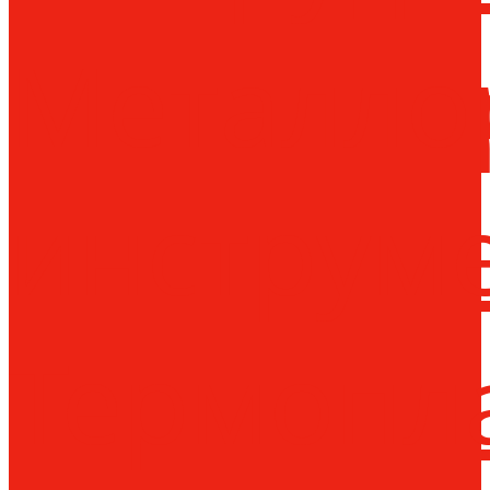
Металло
инструм
Термопл