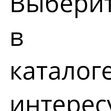
Выбери
в
каталог
интере