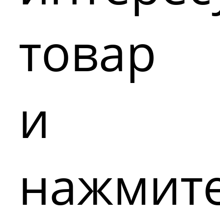
товар
и
нажмит