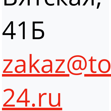
41Б
zakaz@to
24.ru