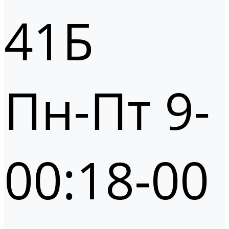
41Б
Пн-Пт 9-
00:18-00