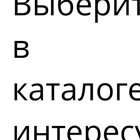
Выбери
в
каталог
интере