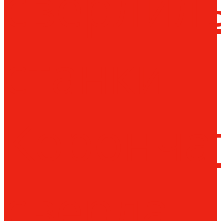
сверлил
станки
Коронча
сверла