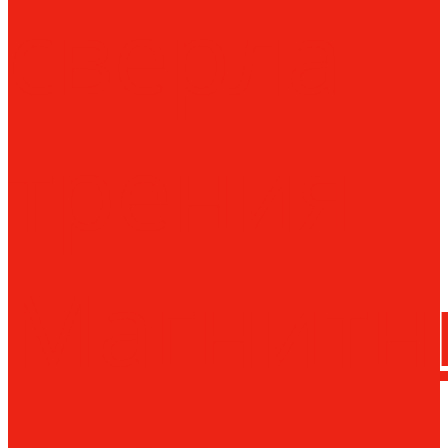
сверла
трения
Магнитн