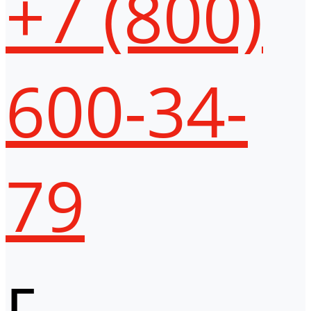
+7 (800)
600-34-
79
г.