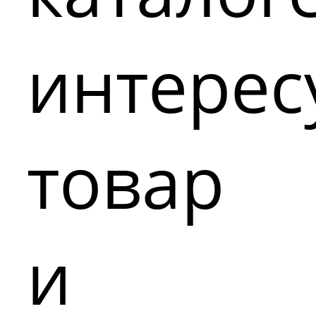
интере
товар
и