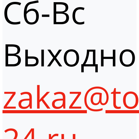
Сб-Вс
Выходно
zakaz@to
24.ru