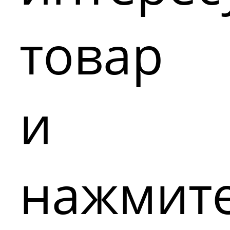
товар
и
нажмит