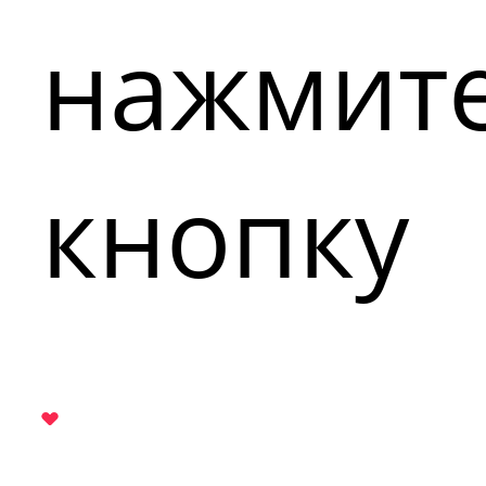
нажмит
кнопку