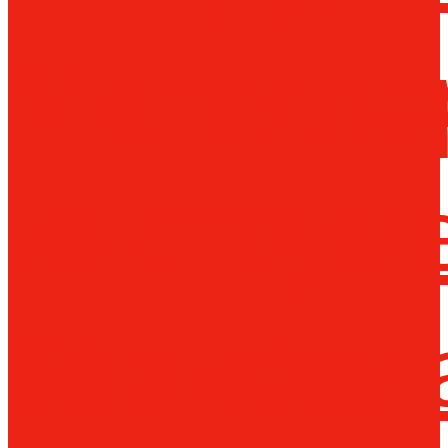
Металло
инструм
Термопл