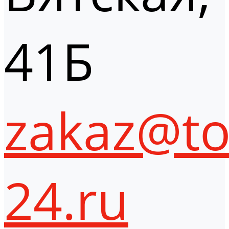
41Б
zakaz@to
24.ru