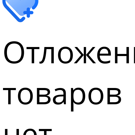
Отложен
товаров
нет