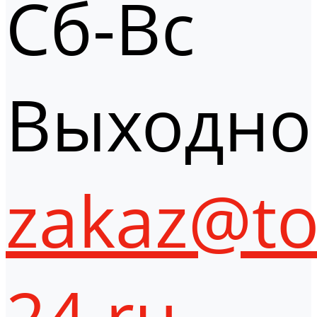
Сб-Вс
Выходно
zakaz@to
24.ru