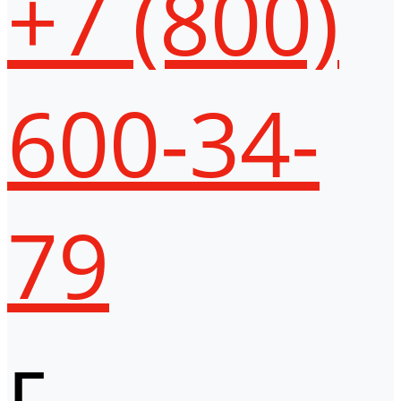
+7 (800)
600-34-
79
г.