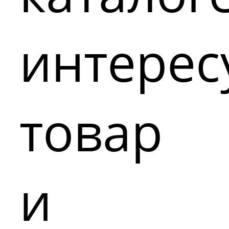
интере
товар
и