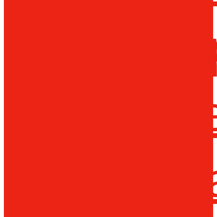
Металло
инструм
Термопл