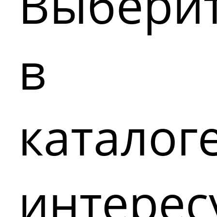
Выбери
в
каталог
интере