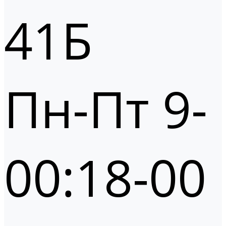
41Б
Пн-Пт 9-
00:18-00