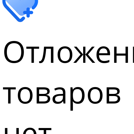
Отложен
товаров
нет