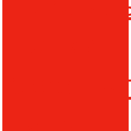
сверлил
станки
Коронча
сверла