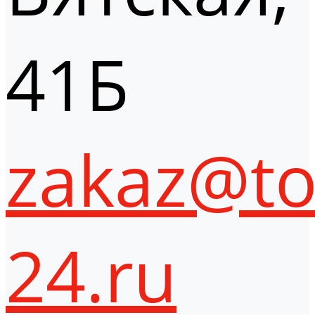
41Б
zakaz@to
24.ru