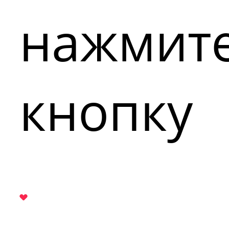
нажмит
кнопку