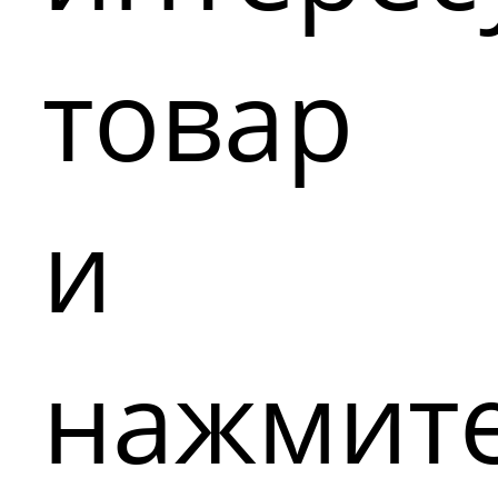
товар
и
нажмит