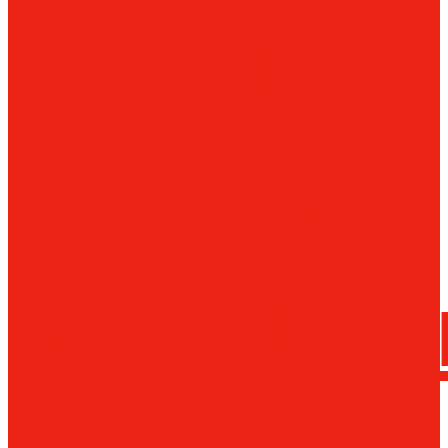
сверла
трения
Магнитн