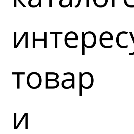
интере
товар
и