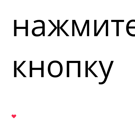
нажмит
кнопку