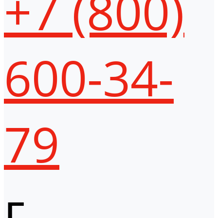
+7 (800)
600-34-
79
г.