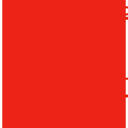
сверлил
станки
Коронча
сверла