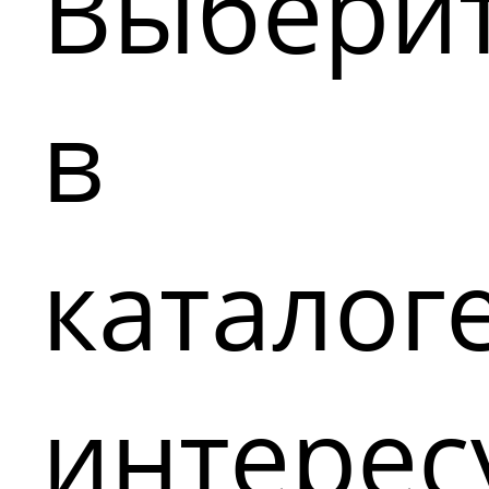
Выбери
в
каталог
интере