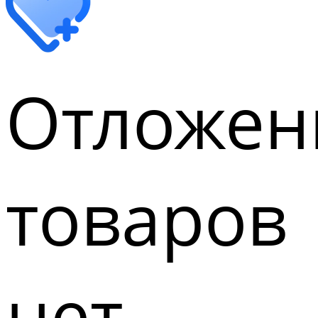
Отложен
товаров
нет