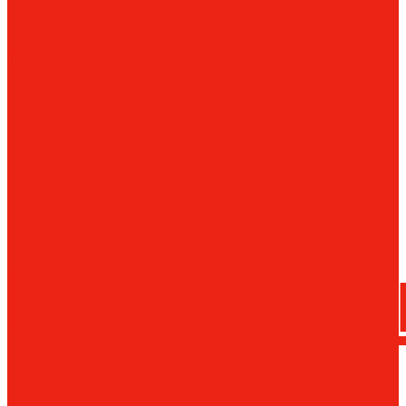
сверла
трения
Магнитн