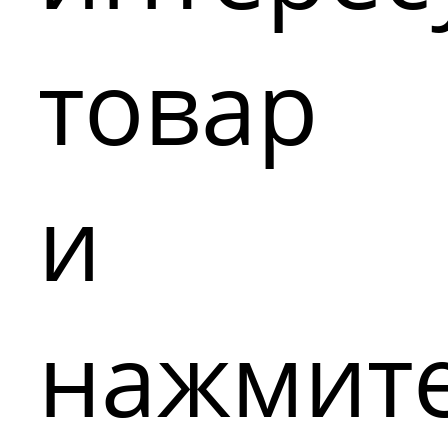
товар
и
нажмит