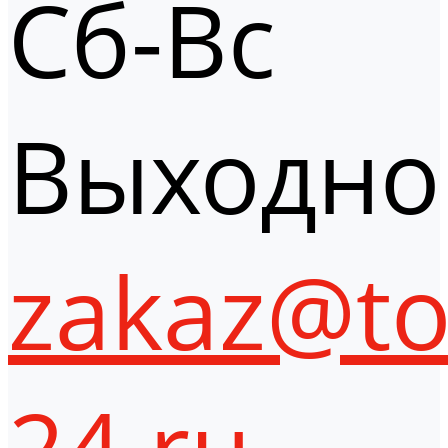
Сб-Вс
Выходно
zakaz@to
24.ru