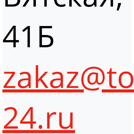
41Б
zakaz@to
24.ru