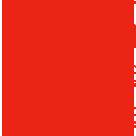
Металло
инструм
Термопл