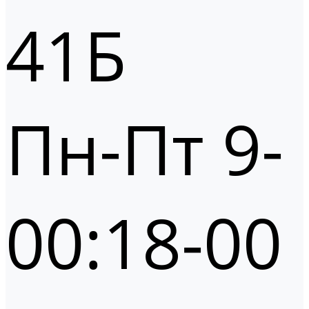
41Б
Пн-Пт 9-
00:18-00