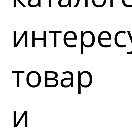
интере
товар
и