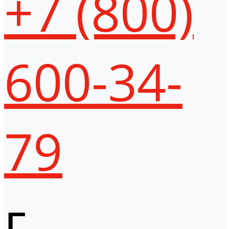
+7 (800)
600-34-
79
г.