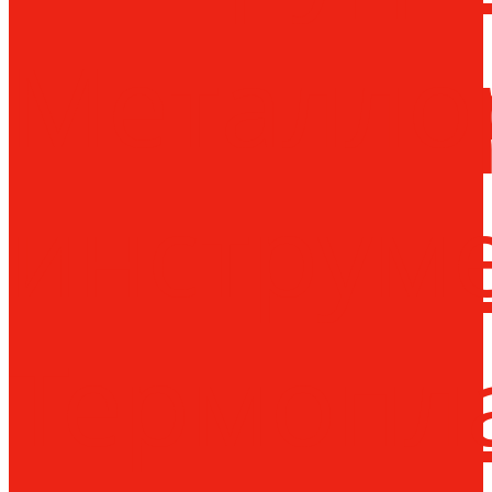
Металло
инструм
Термопл