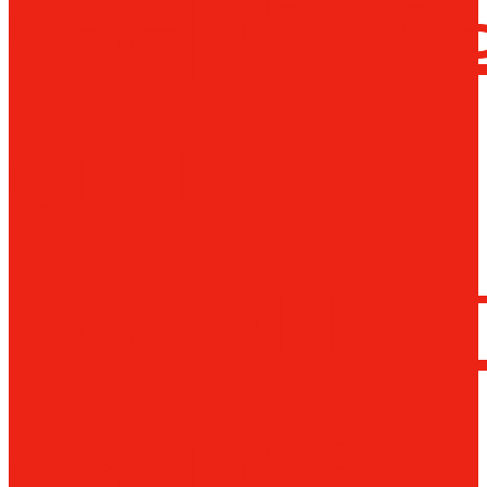
сверлил
станки
Коронча
сверла