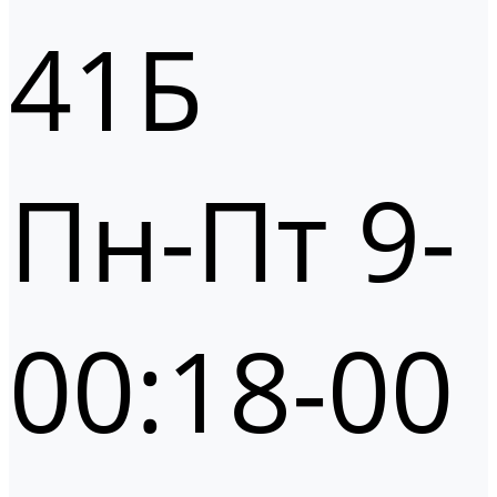
41Б
Пн-Пт 9-
00:18-00