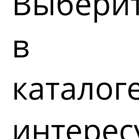
Выбери
в
каталог
интере