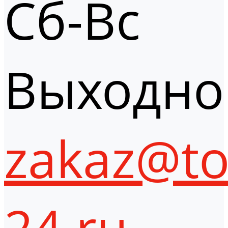
Сб-Вс
Выходно
zakaz@to
24.ru