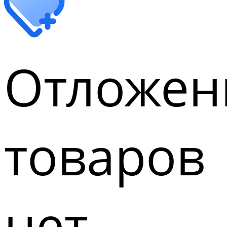
Отложен
товаров
нет