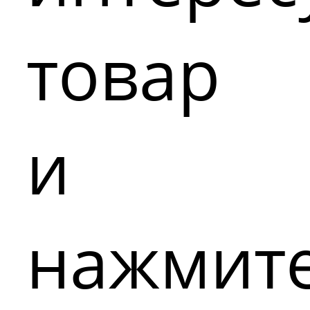
товар
и
нажмит