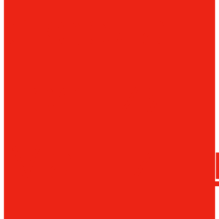
сверла
трения
Магнитн