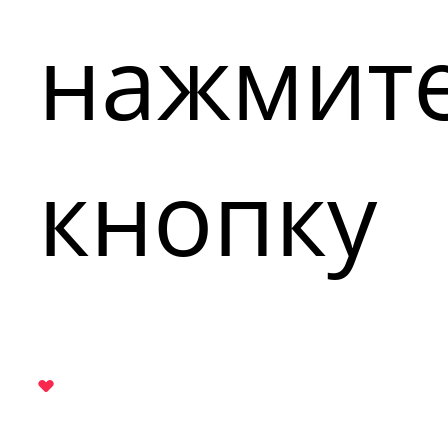
нажмит
кнопку