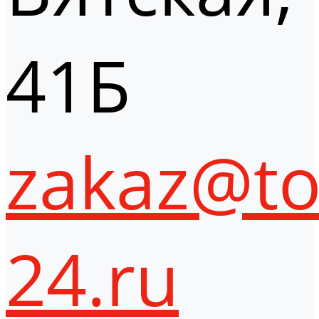
41Б
zakaz@to
24.ru