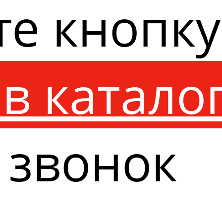
те кнопк
в катало
 звонок