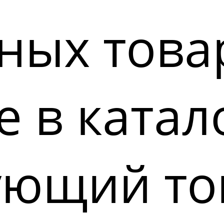
ных това
 в катал
ующий то