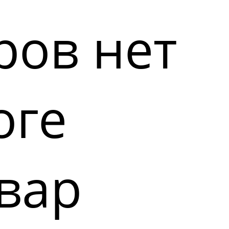
ров нет
оге
вар