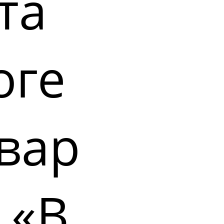
та
оге
вар
 «В