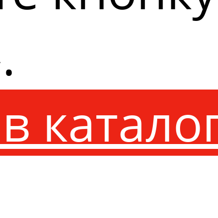
.
в катало