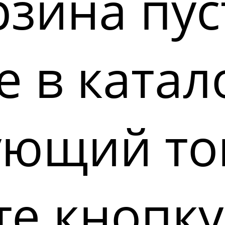
зина пус
 в катал
ующий то
е кнопку