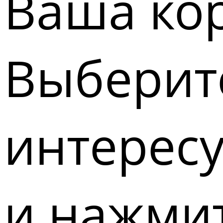
Ваша кор
Выберите
интерес
и нажмит