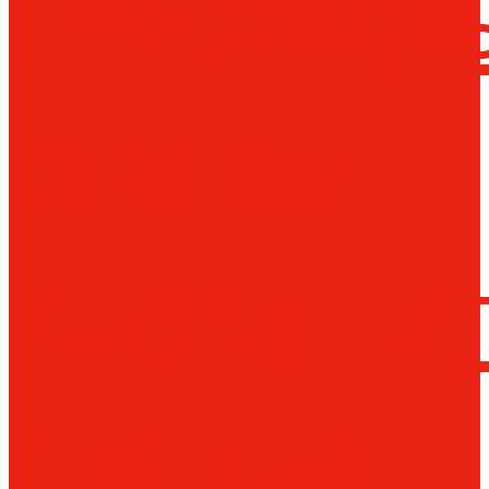
сверлил
станки
Коронча
сверла