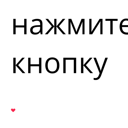
нажмит
кнопку