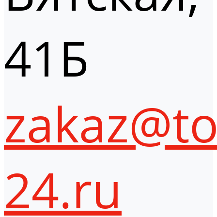
41Б
zakaz@to
24.ru