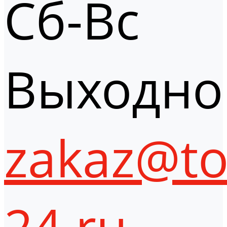
Сб-Вс
Выходно
zakaz@to
24.ru