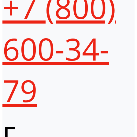
+7 (800)
600-34-
79
г.