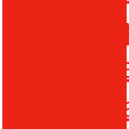
Металло
инструм
Термопл