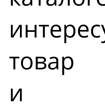
интере
товар
и