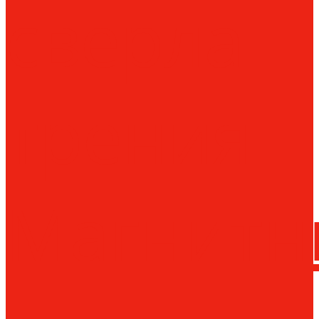
сверла
трения
Магнитн