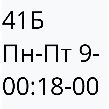
41Б
Пн-Пт 9-
00:18-00