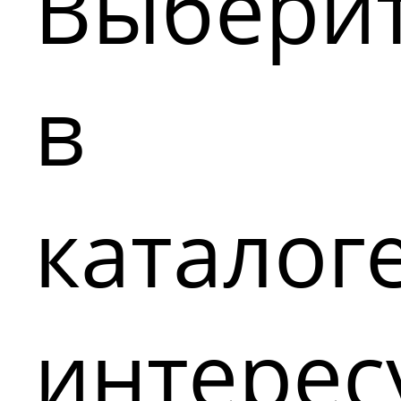
Выбери
в
каталог
интере