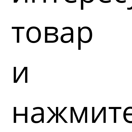
товар
и
нажмит