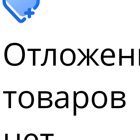
Отложен
товаров
нет