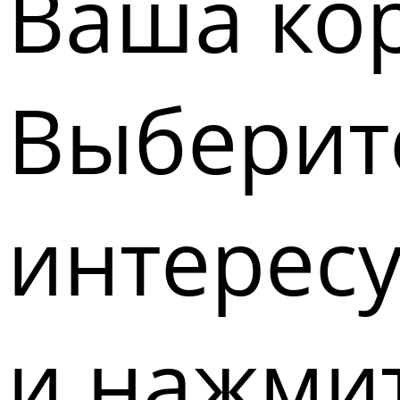
Ваша кор
Выберите
интерес
и нажмит