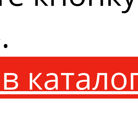
.
в катало