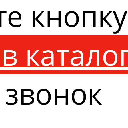
те кнопк
в катало
 звонок