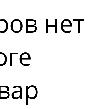
ров нет
оге
вар