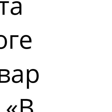
та
оге
вар
 «В