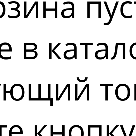
зина пус
 в катал
ующий то
е кнопку