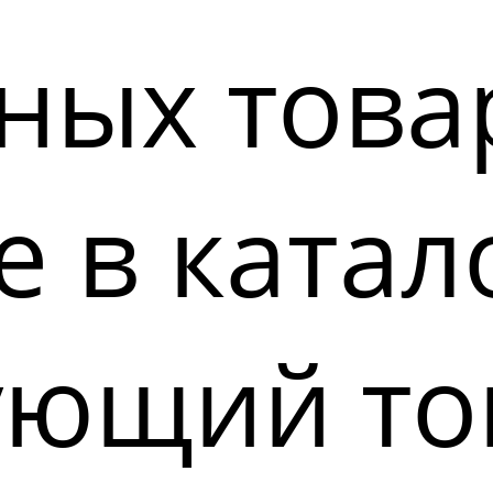
ных това
 в катал
ующий то