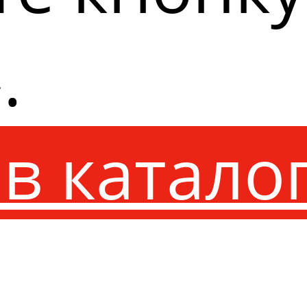
.
в катало