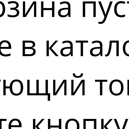
зина пус
 в катал
ующий то
е кнопку