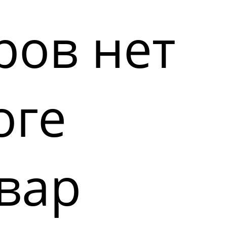
ров нет
оге
вар