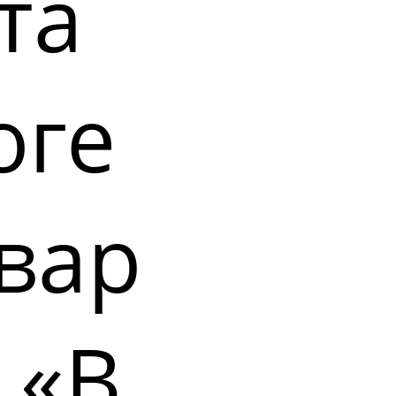
та
оге
вар
 «В