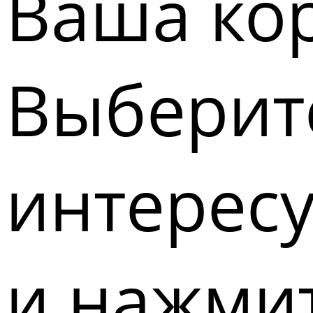
Ваша кор
Выберите
интерес
и нажмит