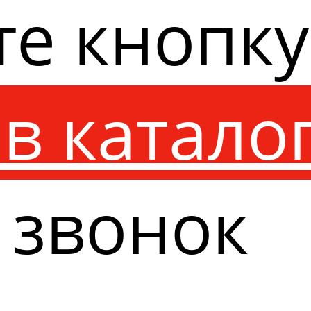
те кнопк
в катало
 звонок