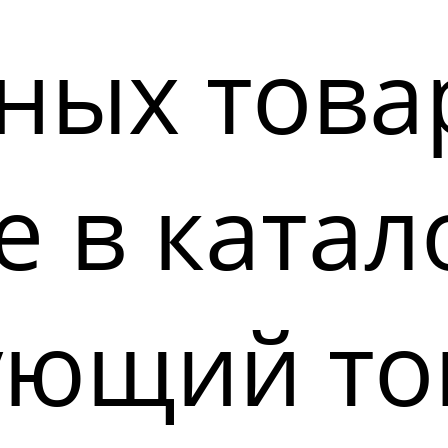
ных това
 в катал
ующий то