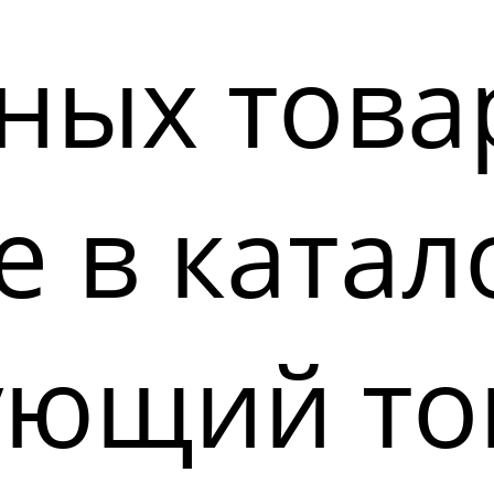
ных това
 в катал
ующий то