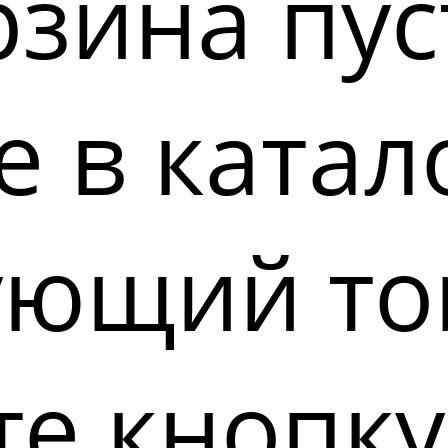
зина пус
 в катал
ующий то
е кнопку