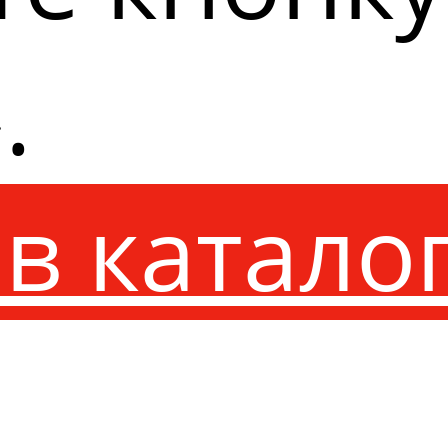
.
в катало