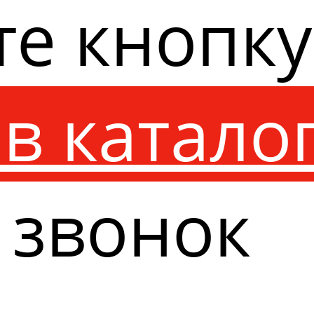
те кнопк
в катало
 звонок