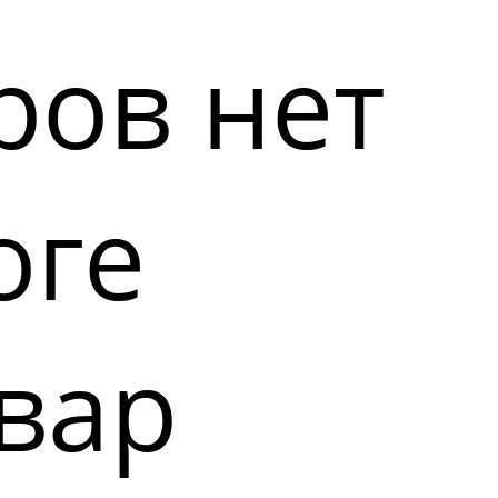
ров нет
оге
вар