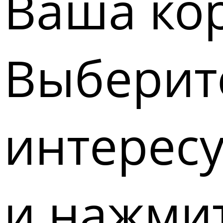
Ваша кор
Выберите
интерес
и нажмит