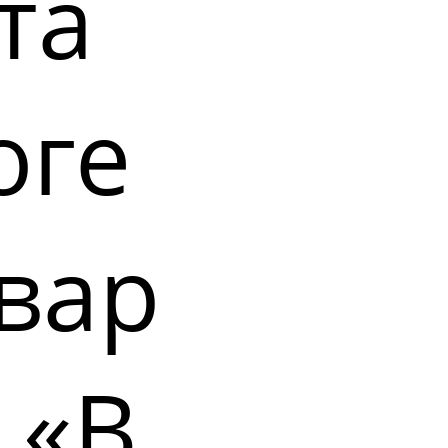
та
оге
вар
 «В