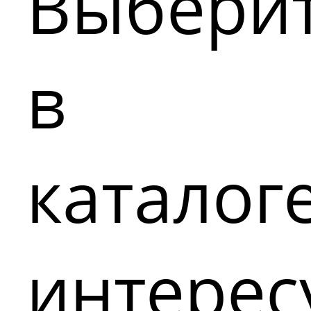
Выбери
в
каталог
интере