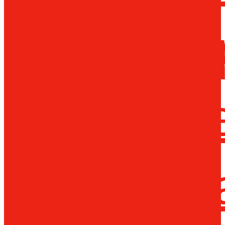
Металло
инструм
Термопл