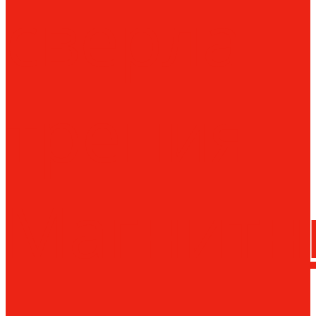
сверла
трения
Магнитн