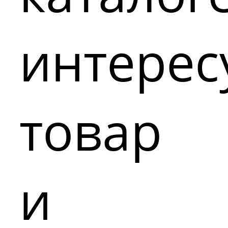
интере
товар
и