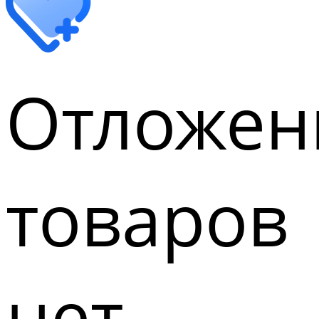
Отложен
товаров
нет