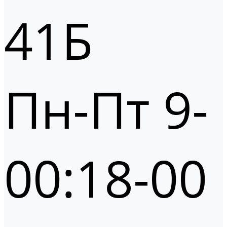
41Б
Пн-Пт 9-
00:18-00