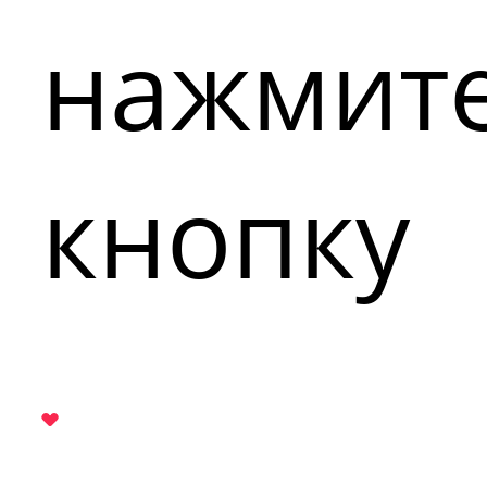
нажмит
кнопку