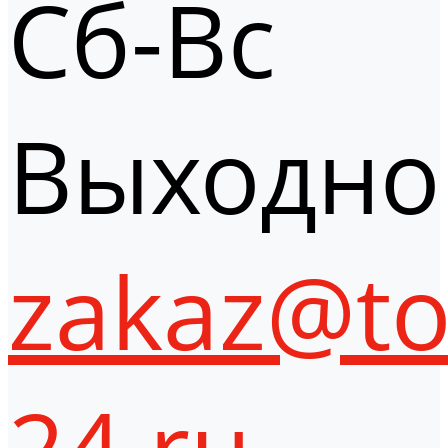
Сб-Вс
Выходно
zakaz@to
24.ru