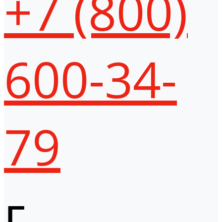
+7 (800)
600-34-
79
г.