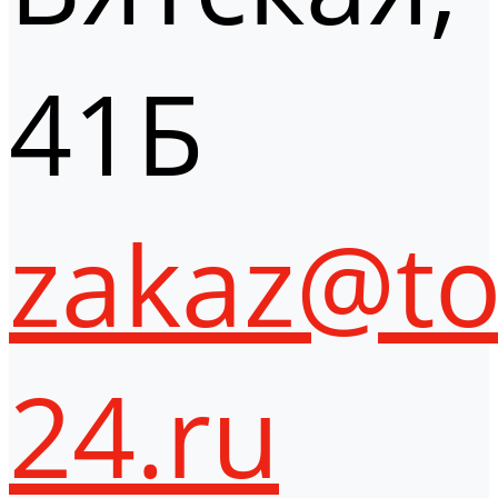
41Б
zakaz@to
24.ru