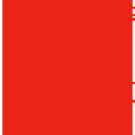
сверлил
станки
Коронча
сверла