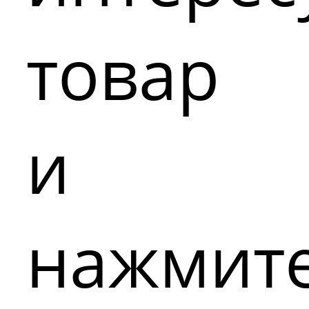
товар
и
нажмит