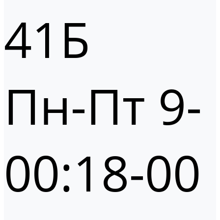
41Б
Пн-Пт 9-
00:18-00