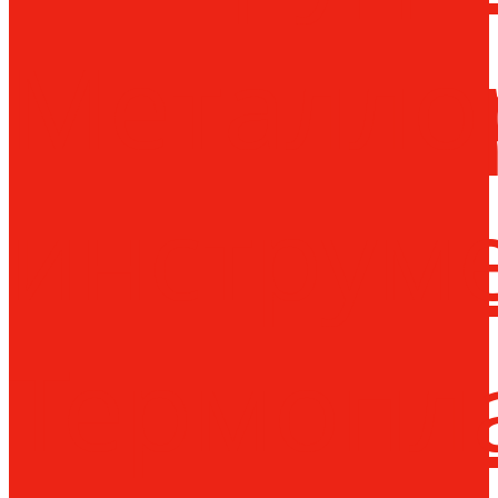
Металло
инструм
Термопл