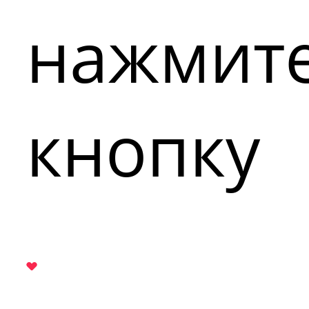
нажмит
кнопку