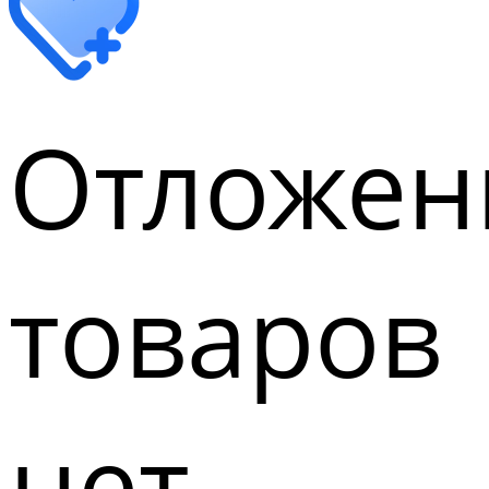
Отложен
товаров
нет