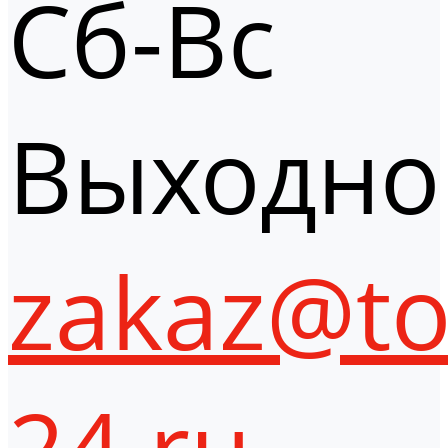
Сб-Вс
Выходно
zakaz@to
24.ru