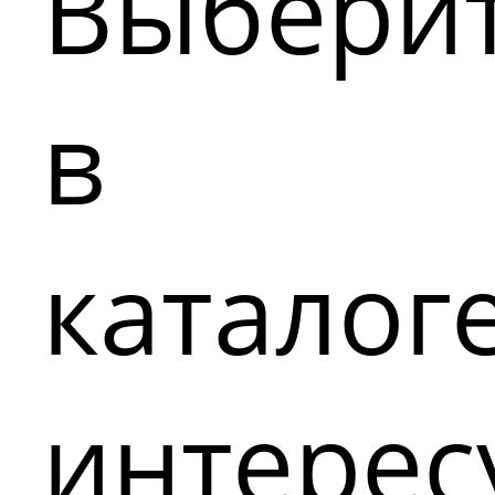
Выбери
в
каталог
интере