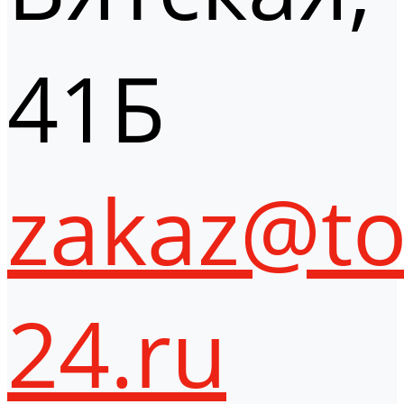
41Б
zakaz@to
24.ru