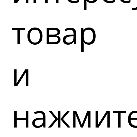
товар
и
нажмит