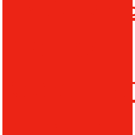
сверлил
станки
Коронча
сверла