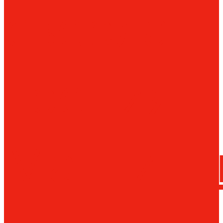
сверла
трения
Магнитн