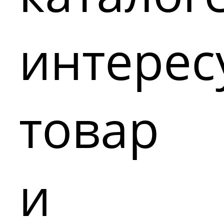
интере
товар
и