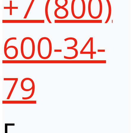
+7 (800)
600-34-
79
г.