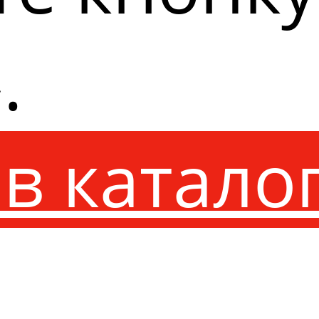
.
в катало