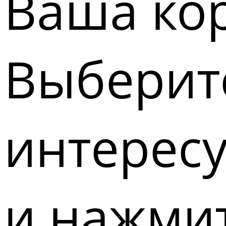
Ваша кор
Выберите
интерес
и нажмит