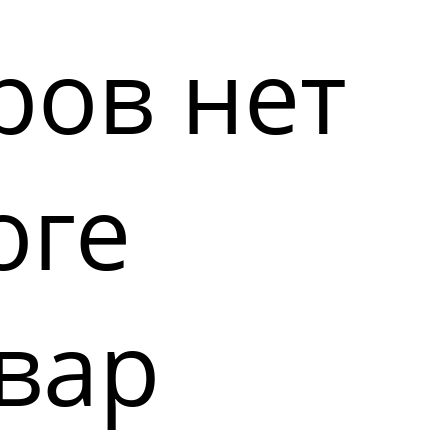
ров нет
оге
вар