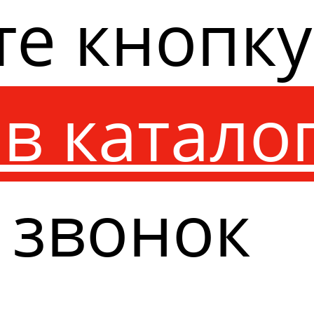
те кнопк
в катало
 звонок