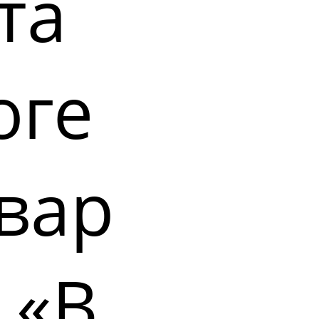
та
оге
вар
 «В