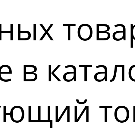
ных това
 в катал
ующий то