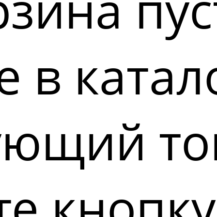
зина пус
 в катал
ующий то
е кнопку