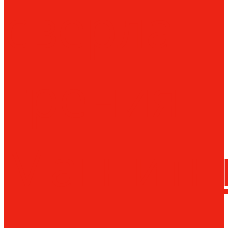
сверла
трения
Магнитн