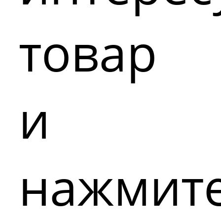
товар
и
нажмит