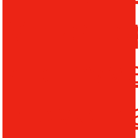
Металло
инструм
Термопл