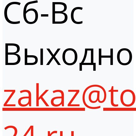
Сб-Вс
Выходно
zakaz@to
24.ru