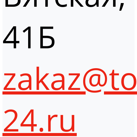
41Б
zakaz@to
24.ru