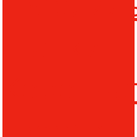
сверлил
станки
Коронча
сверла