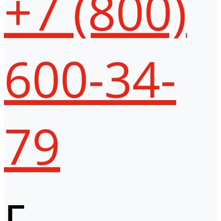
+7 (800)
600-34-
79
г.