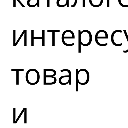
интере
товар
и