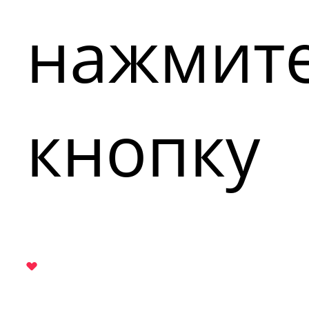
нажмит
кнопку