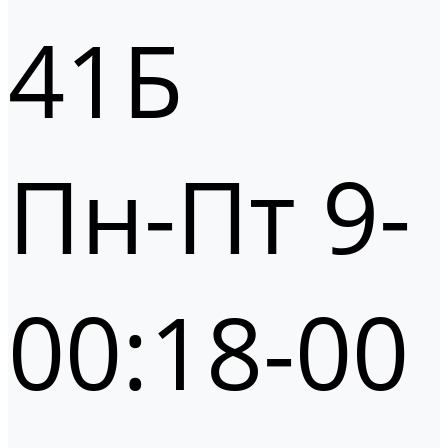
41Б
Пн-Пт 9-
00:18-00