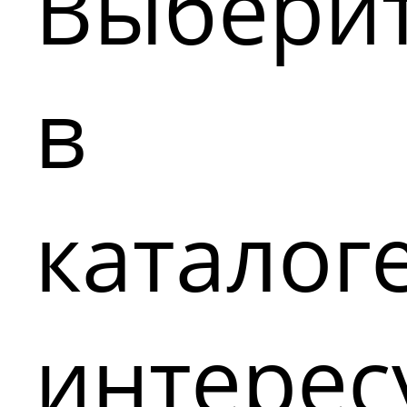
Выбери
в
каталог
интере