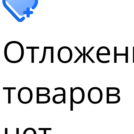
Отложен
товаров
нет