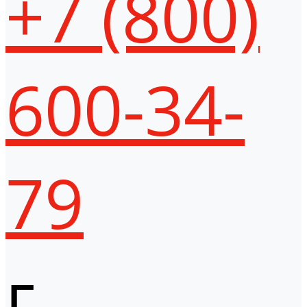
+7 (800)
600-34-
79
г.