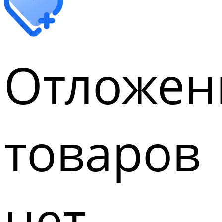
Отложен
товаров
нет