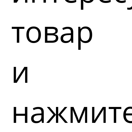
товар
и
нажмит