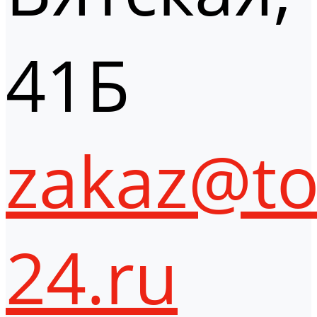
41Б
zakaz@to
24.ru