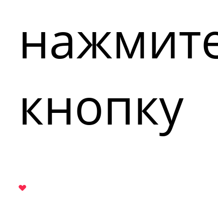
нажмит
кнопку