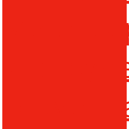
Металло
инструм
Термопл