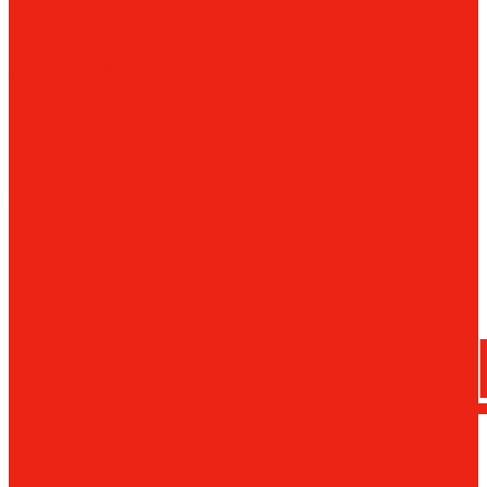
сверла
трения
Магнитн