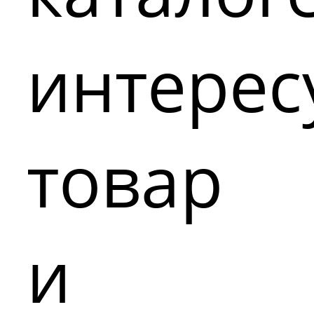
интере
товар
и