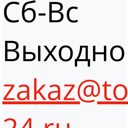
Сб-Вс
Выходно
zakaz@to
24.ru