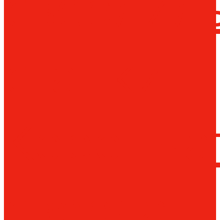
сверлил
станки
Коронча
сверла