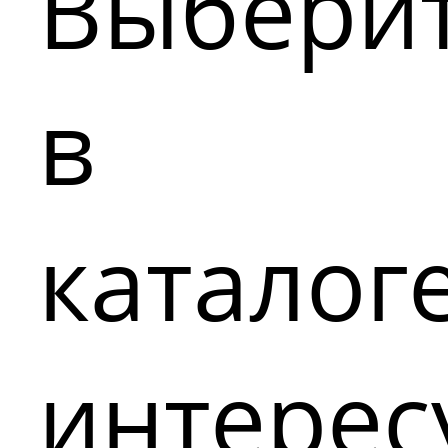
Выбери
в
каталог
интере