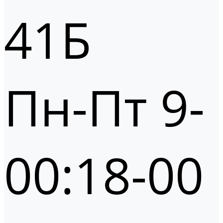
41Б
Пн-Пт 9-
00:18-00