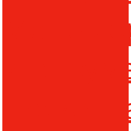
Металло
инструм
Термопл