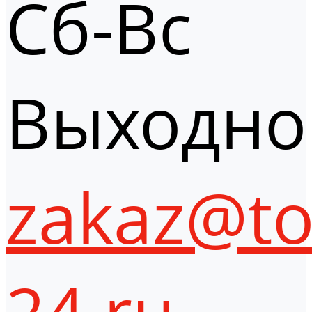
Сб-Вс
Выходно
zakaz@to
24.ru