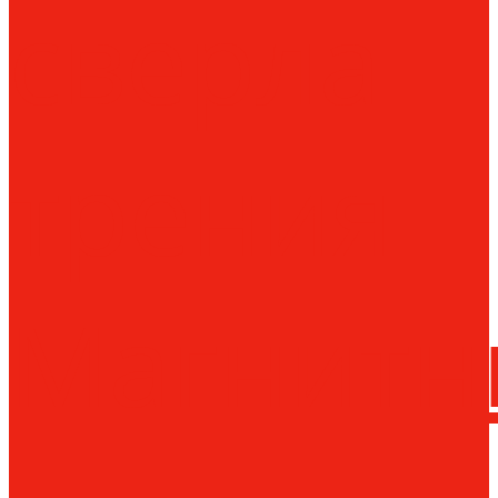
сверла
трения
Магнитн