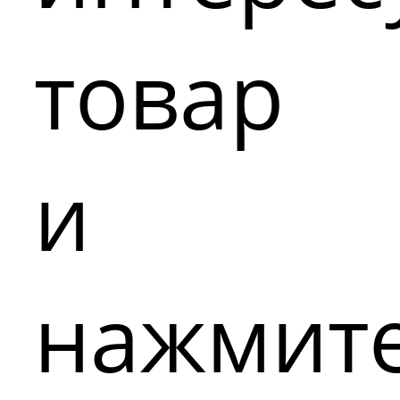
товар
и
нажмит