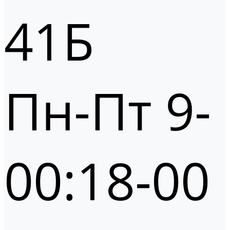
41Б
Пн-Пт 9-
00:18-00