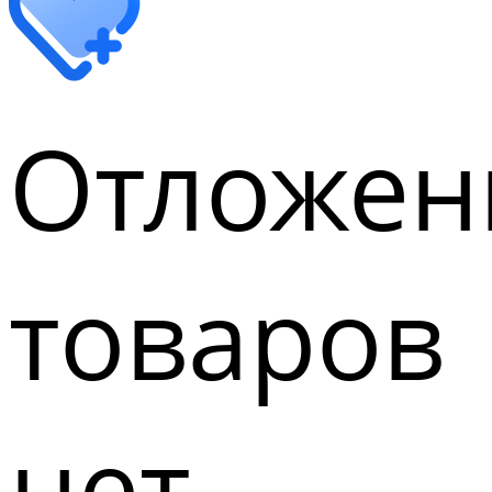
Отложен
товаров
нет