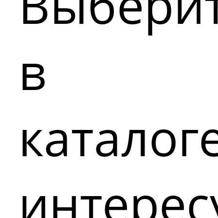
Выбери
в
каталог
интере