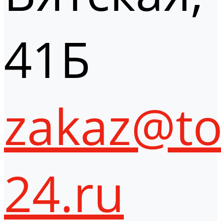
41Б
zakaz@to
24.ru