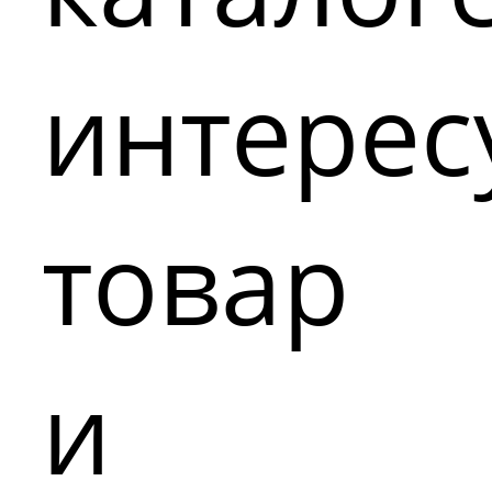
интере
товар
и