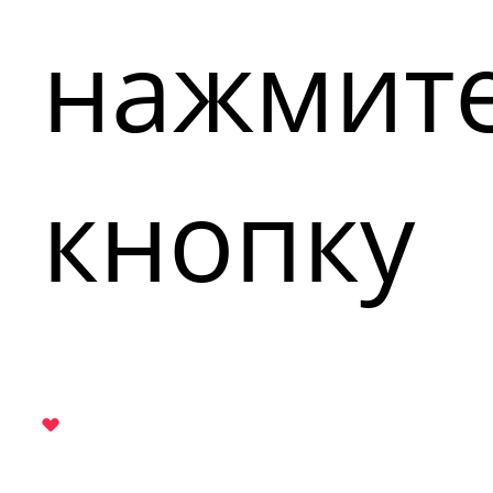
нажмит
кнопку