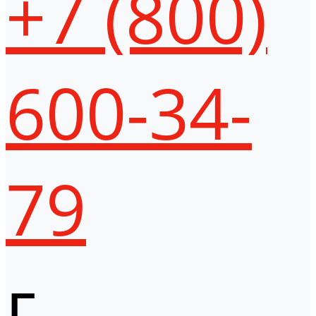
+7 (800)
600-34-
79
г.