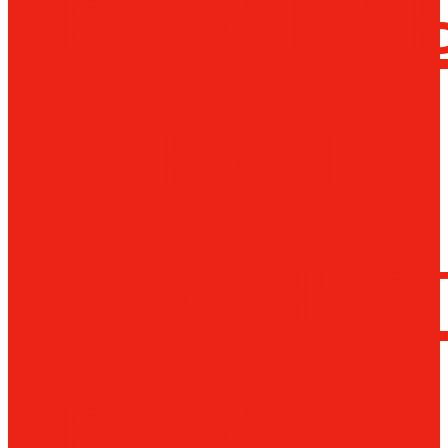
сверлил
станки
Коронча
сверла