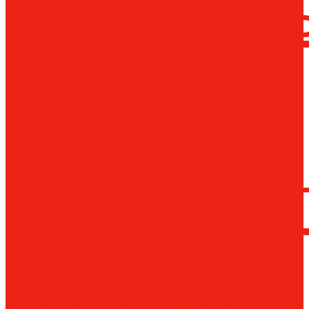
сверлил
станки
Коронча
сверла