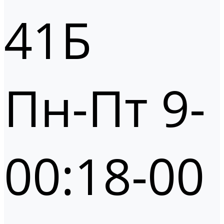
41Б
Пн-Пт 9-
00:18-00