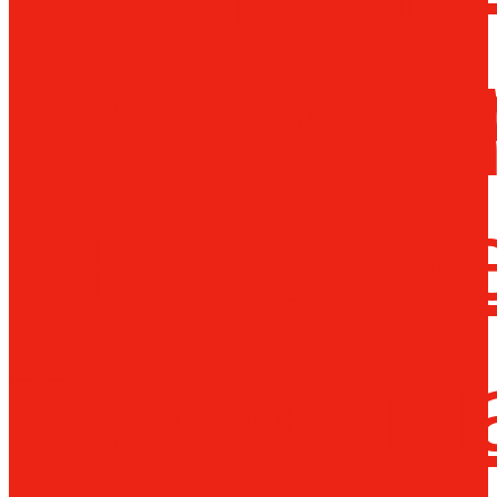
Металло
инструм
Термопл