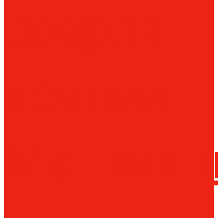
сверла
трения
Магнитн