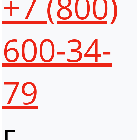
+7 (800)
600-34-
79
г.