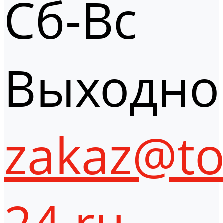
Сб-Вс
Выходно
zakaz@to
24.ru