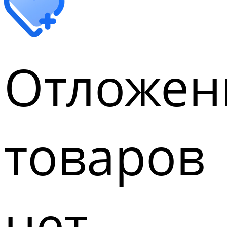
Отложен
товаров
нет