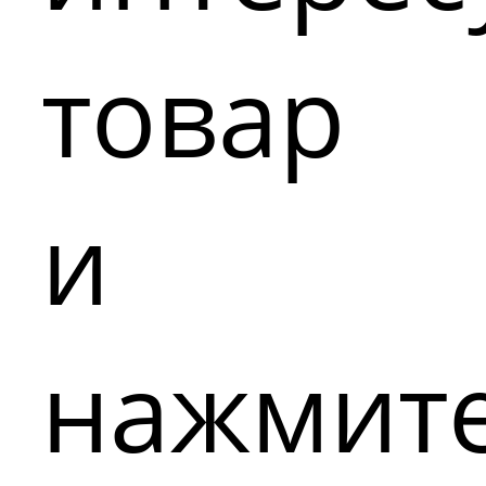
товар
и
нажмит