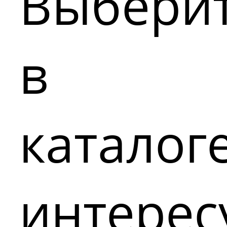
Выбери
в
каталог
интере