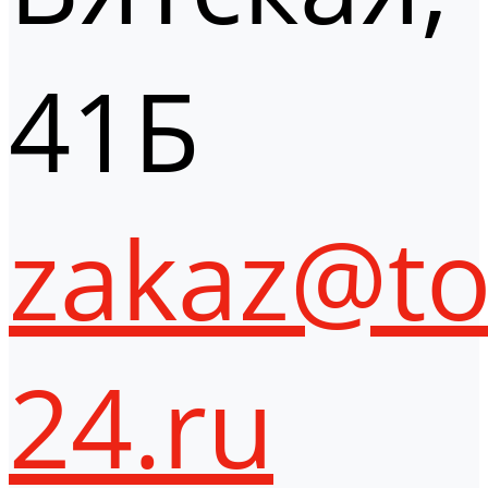
41Б
zakaz@to
24.ru