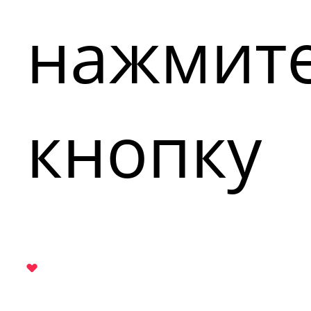
нажмит
кнопку