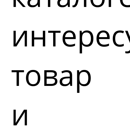
интере
товар
и