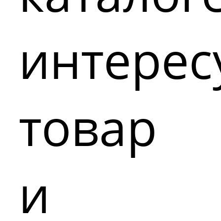
интере
товар
и