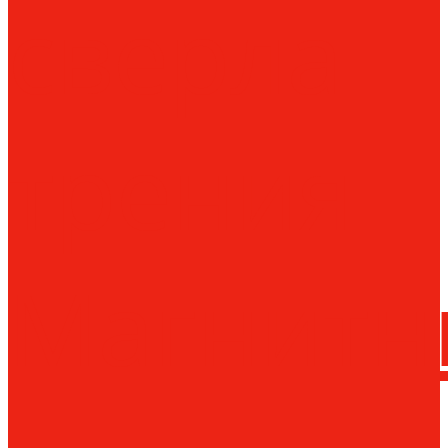
сверла
трения
Магнитн