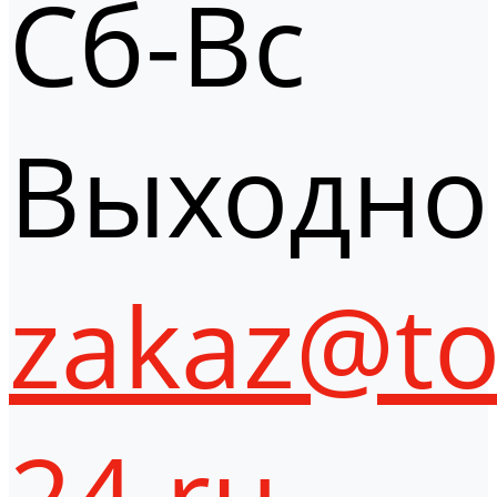
Сб-Вс
Выходно
zakaz@to
24.ru