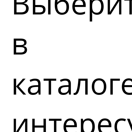
Выбери
в
каталог
интере