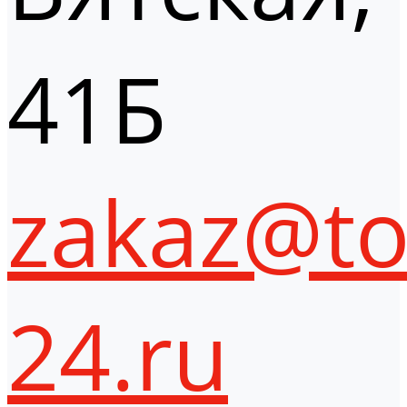
41Б
zakaz@to
24.ru