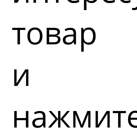
товар
и
нажмит