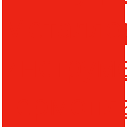
Металло
инструм
Термопл