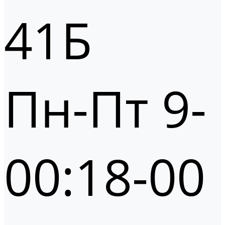
41Б
Пн-Пт 9-
00:18-00