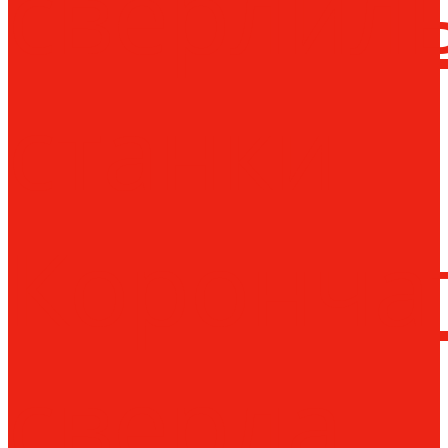
сверлил
станки
Коронча
сверла