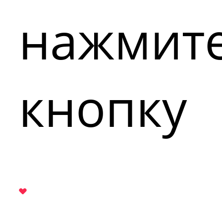
нажмит
кнопку