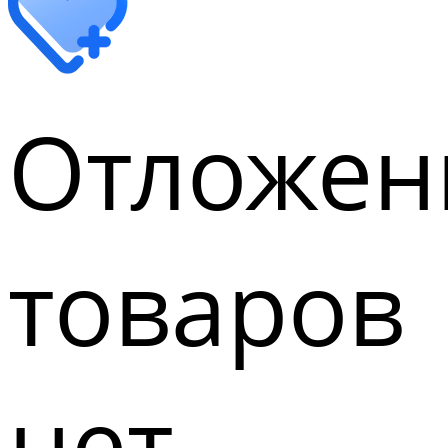
Отложен
товаров
нет