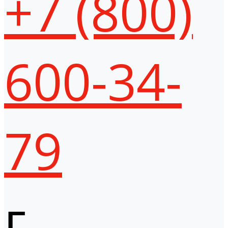
+7 (800)
600-34-
79
г.