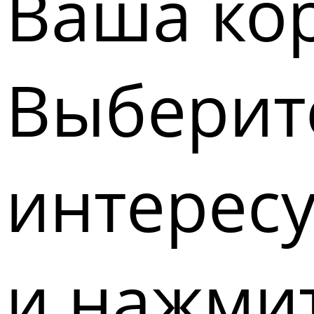
Ваша кор
Выберите
интерес
и нажмит