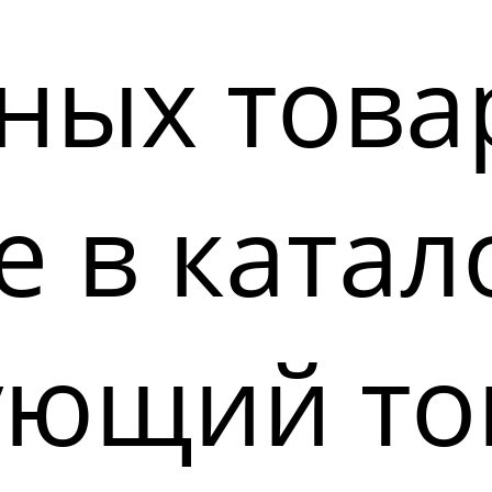
ных това
 в катал
ующий то