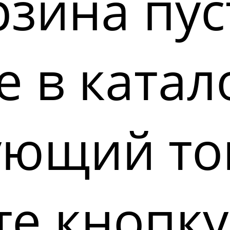
зина пус
 в катал
ующий то
е кнопку