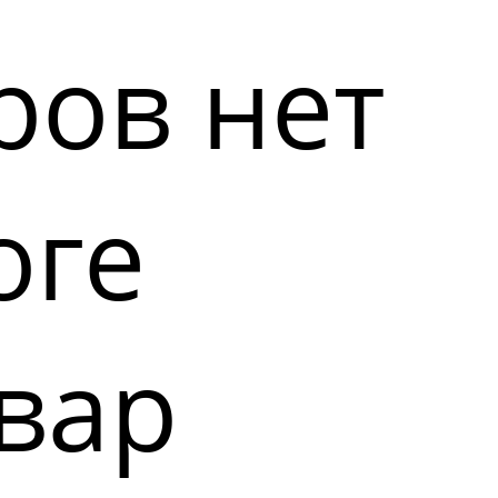
ров нет
оге
вар