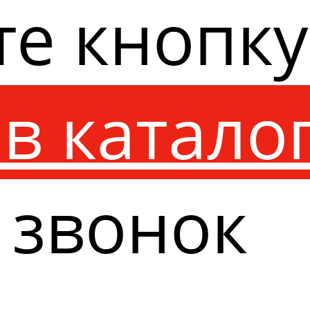
те кнопк
в катало
 звонок