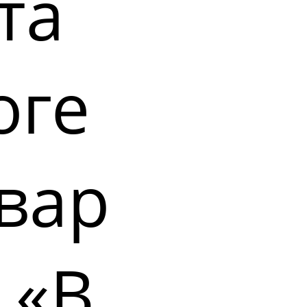
та
оге
вар
 «В