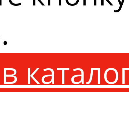
.
в катало