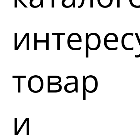
интере
товар
и