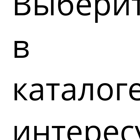
Выбери
в
каталог
интере