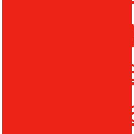
Металло
инструм
Термопл