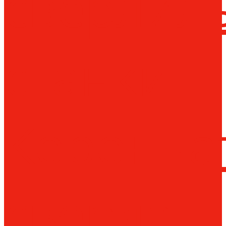
сверлил
станки
Коронча
сверла