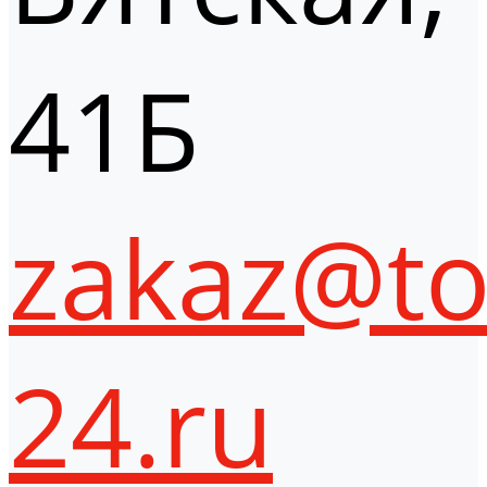
41Б
zakaz@to
24.ru