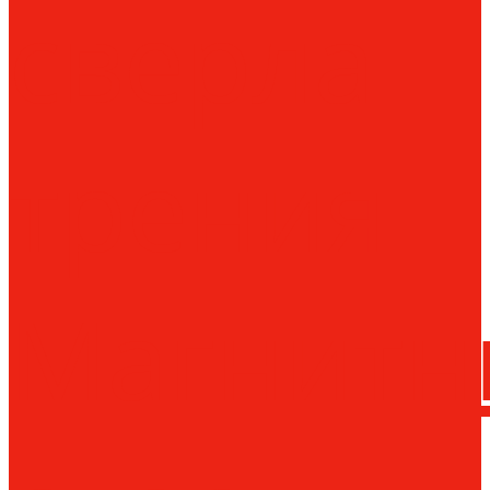
сверла
трения
Магнитн