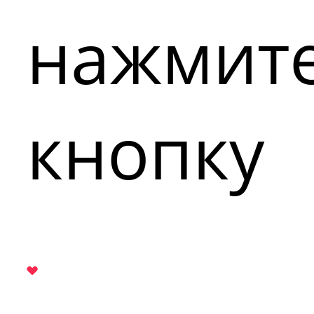
нажмит
кнопку