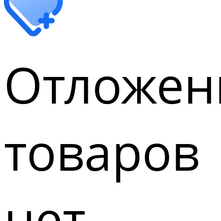
Отложен
товаров
нет