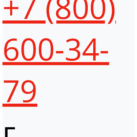
+7 (800)
600-34-
79
г.