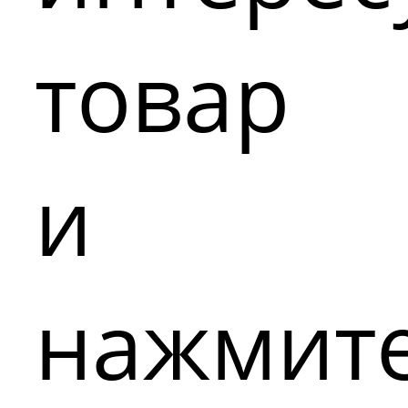
товар
и
нажмит