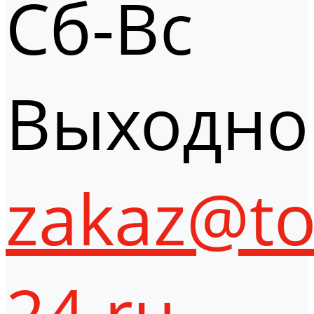
Сб-Вс
Выходно
zakaz@to
24.ru