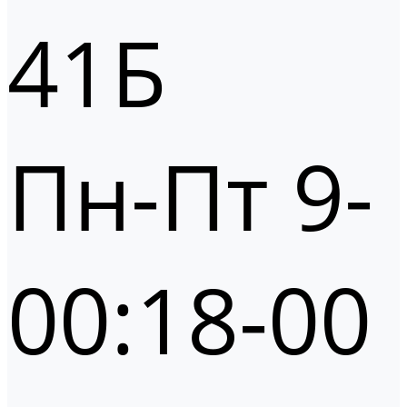
41Б
Пн-Пт 9-
00:18-00