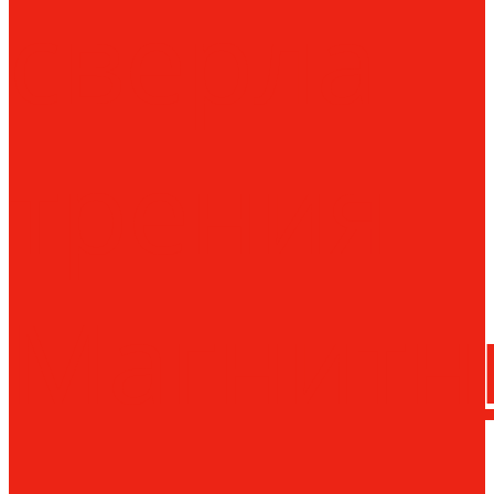
сверла
трения
Магнитн