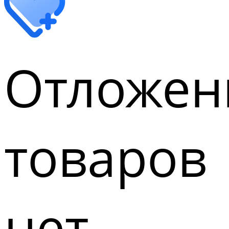
Отложен
товаров
нет