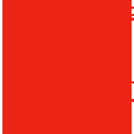
сверлил
станки
Коронча
сверла