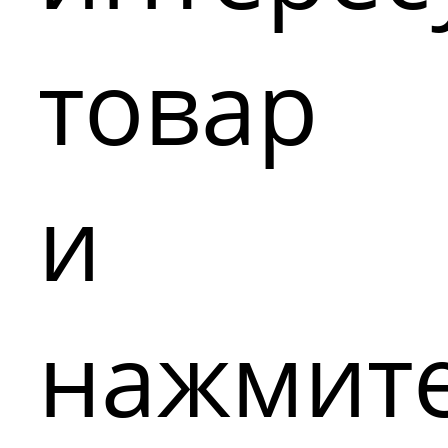
товар
и
нажмит