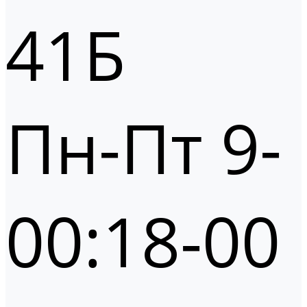
41Б
Пн-Пт 9-
00:18-00