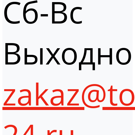
Сб-Вс
Выходно
zakaz@to
24.ru