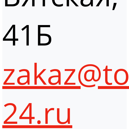
41Б
zakaz@to
24.ru