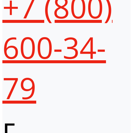
+7 (800)
600-34-
79
г.