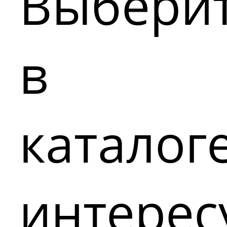
Выбери
в
каталог
интере