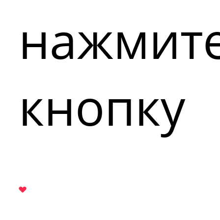
нажмит
кнопку