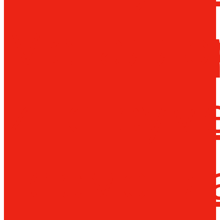
Металло
инструм
Термопл