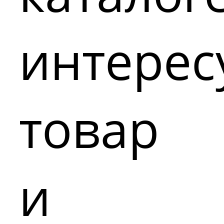
интере
товар
и