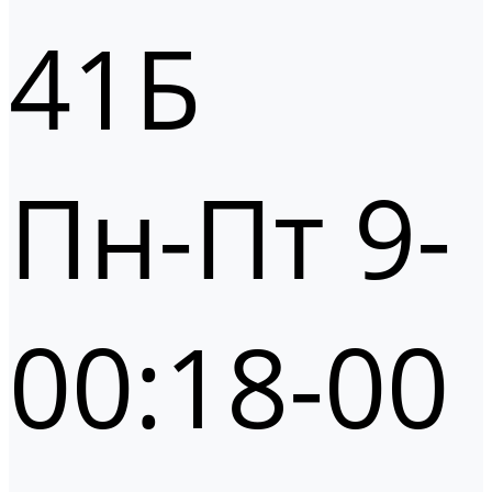
41Б
Пн-Пт 9-
00:18-00