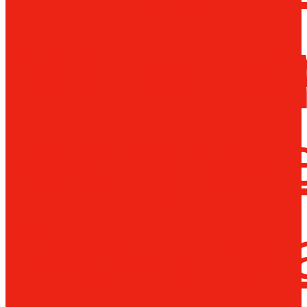
Металло
инструм
Термопл