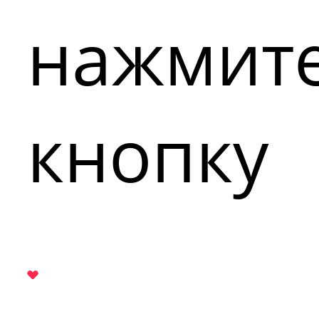
нажмит
кнопку