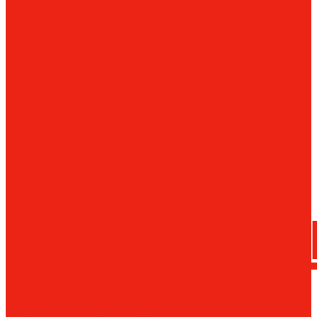
сверла
трения
Магнитн