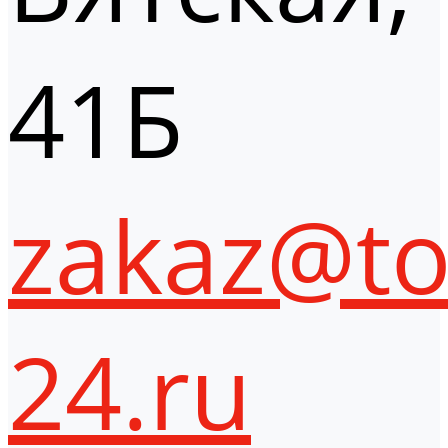
41Б
zakaz@to
24.ru