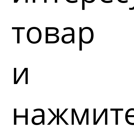
товар
и
нажмит