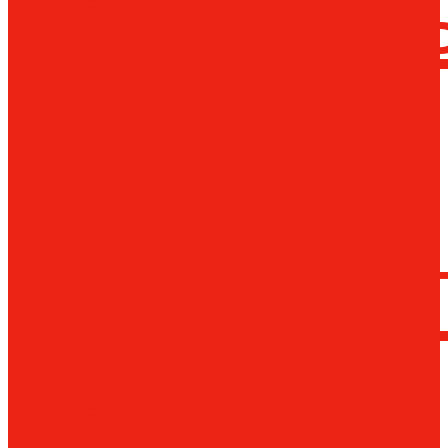
сверлил
станки
Коронча
сверла