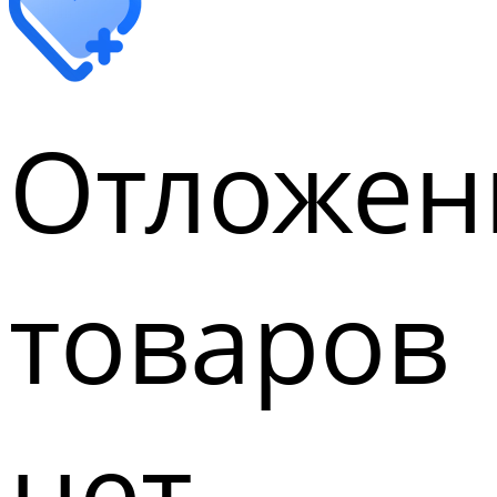
Отложен
товаров
нет