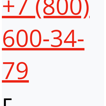
+7 (800)
600-34-
79
г.