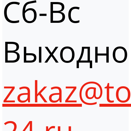
Сб-Вс
Выходно
zakaz@to
24.ru