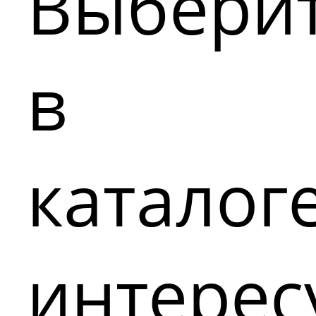
Выбери
в
каталог
интере