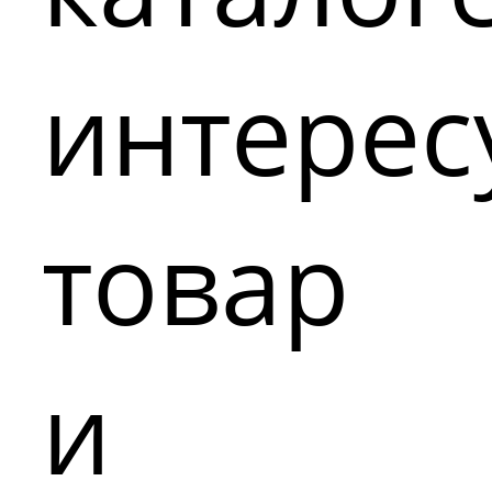
интере
товар
и